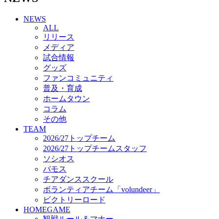
チアダンススクール
NEWS
ボランティアチーム「volundeer」
ALL
ビクトリーロード
リリース
HOMEGAME
メディア
観戦ルール＆マナー
試合情報
ホームゲーム運営管理規定
グッズ
Jリーグ運営管理規定
ファンコミュニティ
写真・動画使用ガイドライン
普及・育成
ロートフィールド奈良
ホームタウン
SCHEDULE
コラム
2026/27
練習見学時のファンサービスについて
その他
TICKET
TEAM
奈良クラブ明治安田J3リーグ2026/27シーズン試
2026/27トップチーム
合観戦チケット
2026/27トップチームスタッフ
奈良クラブ明治安田Ｊ3リーグ 2026/27シーズン
ソシオス
「鹿パス」
バモス
観戦ルール＆マナー
チアダンススクール
FANCOMMUNITY
ボランティアチーム「volundeer」
2026/27ファンコミュニティ
ビクトリーロード
サポートショップ
HOMEGAME
GOODS
観戦ルール＆マナー