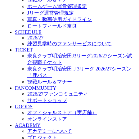
オフィシャルストア（実店舗）
ホームゲーム運営管理規定
オンラインストア
Jリーグ運営管理規定
ACADEMY
写真・動画使用ガイドライン
アカデミーについて
ロートフィールド奈良
プロジェクト
SCHEDULE
コーチ&スタッフ
2026/27
ジュニア
練習見学時のファンサービスについて
ジュニアユース
TICKET
奈良クラブ明治安田J3リーグ2026/27シーズン試
ユース
合観戦チケット
練習拠点（ナラディーア）
奈良クラブ明治安田Ｊ3リーグ 2026/27シーズン
SCHOOL
CLUB
「鹿パス」
2026/27 パートナー企業
観戦ルール＆マナー
パートナー募集
FANCOMMUNITY
クラブ理念
2026/27ファンコミュニティ
クラブ情報
サポートショップ
サステナビリティ
GOODS
オフィシャルストア（実店舗）
Web制作支援
オンラインストア
応援プロジェクト
ACADEMY
アカデミーについて
プロジェクト