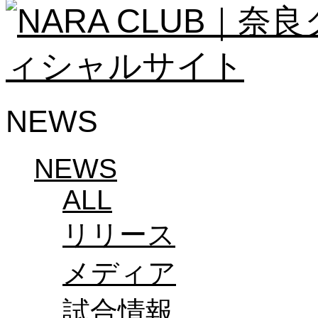
ソシオス
バモス
チアダンススクール
ボランティアチーム「volundeer」
ビクトリーロード
HOMEGAME
観戦ルール＆マナー
NEWS
ホームゲーム運営管理規定
Jリーグ運営管理規定
写真・動画使用ガイドライン
ロートフィールド奈良
NEWS
SCHEDULE
2026/27
ALL
練習見学時のファンサービスについて
TICKET
リリース
奈良クラブ明治安田J3リーグ2026/27シーズン
奈良クラブ明治安田Ｊ3リーグ 2026/27シーズン
観戦ルール＆マナー
メディア
FANCOMMUNITY
2026/27ファンコミュニティ
サポートショップ
試合情報
GOODS