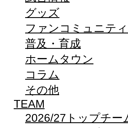
オフィシャルストア（実店舗）
グッズ
オンラインストア
ACADEMY
アカデミーについて
ファンコミュニティ
プロジェクト
コーチ&スタッフ
ジュニア
普及・育成
ジュニアユース
ユース
ホームタウン
練習拠点（ナラディーア）
SCHOOL
CLUB
コラム
2026/27 パートナー企業
パートナー募集
クラブ理念
その他
クラブ情報
サステナビリティ
TEAM
Web制作支援
応援プロジェクト
2026/27トップチー