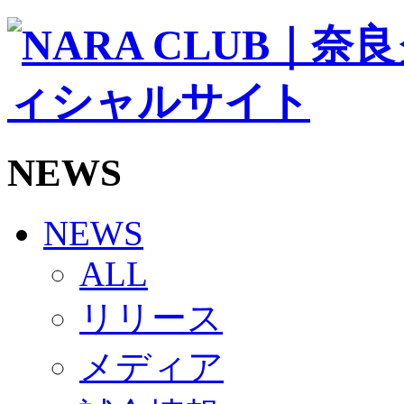
ソシオス
バモス
チアダンススクール
ボランティアチーム「volundeer」
ビクトリーロード
HOMEGAME
観戦ルール＆マナー
ホームゲーム運営管理規定
NEWS
Jリーグ運営管理規定
写真・動画使用ガイドライン
ロートフィールド奈良
SCHEDULE
NEWS
2026/27
練習見学時のファンサービスについて
ALL
TICKET
奈良クラブ明治安田J3リーグ2026/27シーズン試
リリース
奈良クラブ明治安田Ｊ3リーグ 2026/27シーズン
観戦ルール＆マナー
FANCOMMUNITY
メディア
2026/27ファンコミュニティ
サポートショップ
GOODS