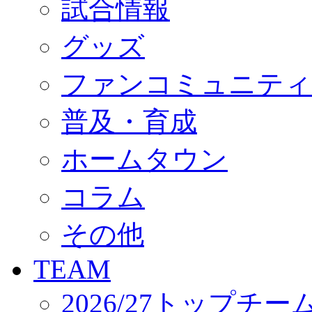
試合情報
オフィシャルストア（実店舗）
オンラインストア
ACADEMY
グッズ
アカデミーについて
プロジェクト
ファンコミュニティ
コーチ&スタッフ
ジュニア
ジュニアユース
普及・育成
ユース
練習拠点（ナラディーア）
ホームタウン
SCHOOL
CLUB
2026/27 パートナー企業
コラム
パートナー募集
クラブ理念
クラブ情報
その他
サステナビリティ
Web制作支援
TEAM
応援プロジェクト
2026/27トップチー