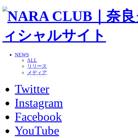
NEWS
ALL
リリース
メディア
試合情報
Twitter
グッズ
ファンコミュニティ
普及・育成
Instagram
ホームタウン
コラム
Facebook
その他
TEAM
YouTube
2026/27トップチーム
2026/27トップチームスタッフ