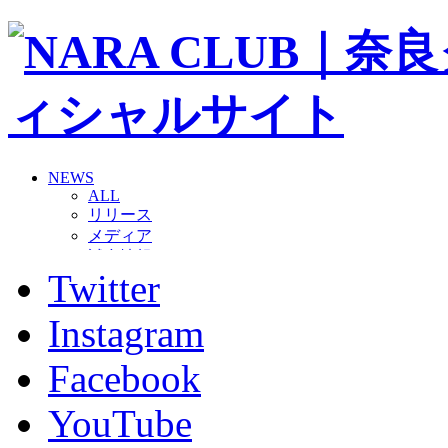
NEWS
ALL
リリース
メディア
試合情報
Twitter
グッズ
ファンコミュニティ
普及・育成
Instagram
ホームタウン
コラム
Facebook
その他
TEAM
YouTube
2026/27トップチーム
2026/27トップチームスタッフ