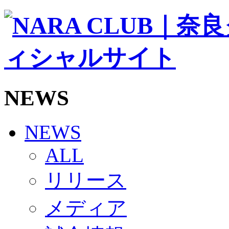
ソシオス
バモス
チアダンススクール
ボランティアチーム「volundeer」
ビクトリーロード
HOMEGAME
観戦ルール＆マナー
ホームゲーム運営管理規定
NEWS
Jリーグ運営管理規定
写真・動画使用ガイドライン
ロートフィールド奈良
SCHEDULE
NEWS
2026/27
練習見学時のファンサービスについて
ALL
TICKET
奈良クラブ明治安田J3リーグ2026/27シーズン試
リリース
奈良クラブ明治安田Ｊ3リーグ 2026/27シーズン
観戦ルール＆マナー
FANCOMMUNITY
メディア
2026/27ファンコミュニティ
サポートショップ
GOODS