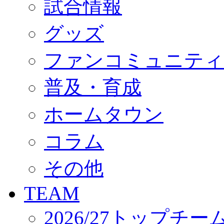
試合情報
オフィシャルストア（実店舗）
オンラインストア
ACADEMY
グッズ
アカデミーについて
プロジェクト
ファンコミュニティ
コーチ&スタッフ
ジュニア
ジュニアユース
普及・育成
ユース
練習拠点（ナラディーア）
ホームタウン
SCHOOL
CLUB
2026/27 パートナー企業
コラム
パートナー募集
クラブ理念
クラブ情報
その他
サステナビリティ
Web制作支援
TEAM
応援プロジェクト
2026/27トップチー