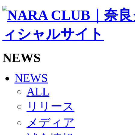
ソシオス
バモス
チアダンススクール
ボランティアチーム「volundeer」
ビクトリーロード
HOMEGAME
観戦ルール＆マナー
ホームゲーム運営管理規定
NEWS
Jリーグ運営管理規定
写真・動画使用ガイドライン
ロートフィールド奈良
SCHEDULE
NEWS
2026/27
練習見学時のファンサービスについて
ALL
TICKET
奈良クラブ明治安田J3リーグ2026/27シーズン試
リリース
奈良クラブ明治安田Ｊ3リーグ 2026/27シーズン
観戦ルール＆マナー
FANCOMMUNITY
メディア
2026/27ファンコミュニティ
サポートショップ
GOODS