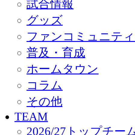
試合情報
オフィシャルストア（実店舗）
オンラインストア
ACADEMY
グッズ
アカデミーについて
プロジェクト
ファンコミュニティ
コーチ&スタッフ
ジュニア
ジュニアユース
普及・育成
ユース
練習拠点（ナラディーア）
ホームタウン
SCHOOL
CLUB
2026/27 パートナー企業
コラム
パートナー募集
クラブ理念
クラブ情報
その他
サステナビリティ
Web制作支援
TEAM
応援プロジェクト
2026/27トップチー