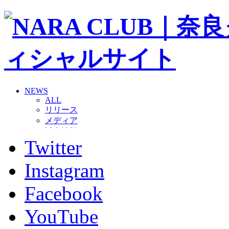
NEWS
ALL
リリース
メディア
試合情報
Twitter
グッズ
ファンコミュニティ
普及・育成
Instagram
ホームタウン
コラム
Facebook
その他
TEAM
YouTube
2026/27トップチーム
2026/27トップチームスタッフ