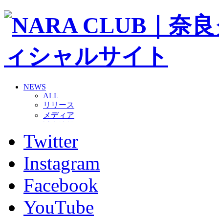
NEWS
ALL
リリース
メディア
試合情報
Twitter
グッズ
ファンコミュニティ
普及・育成
Instagram
ホームタウン
コラム
Facebook
その他
TEAM
YouTube
2026/27トップチーム
2026/27トップチームスタッフ