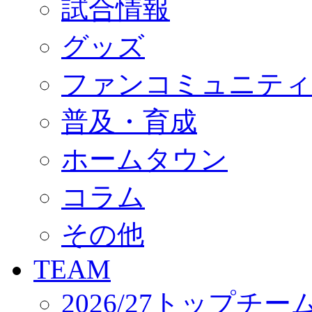
試合情報
オフィシャルストア（実店舗）
オンラインストア
ACADEMY
グッズ
アカデミーについて
プロジェクト
ファンコミュニティ
コーチ&スタッフ
ジュニア
ジュニアユース
普及・育成
ユース
練習拠点（ナラディーア）
ホームタウン
SCHOOL
CLUB
2026/27 パートナー企業
コラム
パートナー募集
クラブ理念
クラブ情報
その他
サステナビリティ
Web制作支援
TEAM
応援プロジェクト
2026/27トップチー