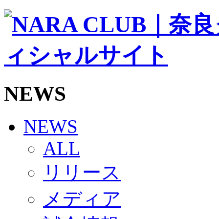
ソシオス
バモス
チアダンススクール
ボランティアチーム「volundeer」
ビクトリーロード
HOMEGAME
観戦ルール＆マナー
ホームゲーム運営管理規定
NEWS
Jリーグ運営管理規定
写真・動画使用ガイドライン
ロートフィールド奈良
SCHEDULE
NEWS
2026/27
練習見学時のファンサービスについて
ALL
TICKET
奈良クラブ明治安田J3リーグ2026/27シーズン試
リリース
奈良クラブ明治安田Ｊ3リーグ 2026/27シーズン
観戦ルール＆マナー
FANCOMMUNITY
メディア
2026/27ファンコミュニティ
サポートショップ
GOODS