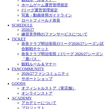
オフィシャルストア（実店舗）
ホームゲーム運営管理規定
オンラインストア
Jリーグ運営管理規定
ACADEMY
写真・動画使用ガイドライン
アカデミーについて
ロートフィールド奈良
プロジェクト
SCHEDULE
コーチ&スタッフ
2026/27
ジュニア
練習見学時のファンサービスについて
ジュニアユース
TICKET
奈良クラブ明治安田J3リーグ2026/27シーズン試
ユース
合観戦チケット
練習拠点（ナラディーア）
奈良クラブ明治安田Ｊ3リーグ 2026/27シーズン
SCHOOL
CLUB
「鹿パス」
2026/27 パートナー企業
観戦ルール＆マナー
パートナー募集
FANCOMMUNITY
クラブ理念
2026/27ファンコミュニティ
クラブ情報
サポートショップ
サステナビリティ
GOODS
オフィシャルストア（実店舗）
Web制作支援
オンラインストア
応援プロジェクト
ACADEMY
アカデミーについて
プロジェクト