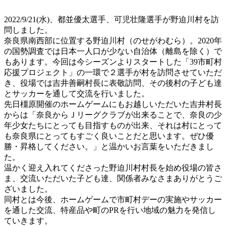
2022/9/21(水)、都並優太選手、可児壮隆選手が野迫川村を訪
問しました。
奈良県南西部に位置する野迫川村（のせがわむら）。2020年
の国勢調査では日本一人口が少ない自治体（離島を除く）で
もあります。今回は今シーズンよりスタートした「39市町村
応援プロジェクト」の一環で２選手が村を訪問させていただ
き、役場では吉井善嗣村長に表敬訪問、その後村の子ども達
とサッカーを通して交流を行いました。
先日橿原開催のホームゲームにもお越しいただいた吉井村長
からは「奈良からＪリーグクラブが出来ることで、奈良の少
年少女たちにとっても目指すものが出来、それは村にとって
も奈良県にとってもすごく良いことだと思います。ぜひ優
勝・昇格してください。」と温かいお言葉をいただきまし
た。
温かく迎え入れてくださった野迫川村村長を始め役場の皆さ
ま、交流いただいた子ども達、関係者みなさまありがとうご
ざいました。
同村とは今後、ホームゲームで市町村デーの実施やサッカー
を通した交流、特産品や町のPRを行い地域の魅力を発信し
ていきます。