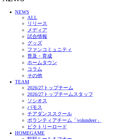
チアダンススクール
NEWS
ボランティアチーム「volundeer」
ALL
ビクトリーロード
リリース
HOMEGAME
メディア
観戦ルール＆マナー
試合情報
ホームゲーム運営管理規定
グッズ
Jリーグ運営管理規定
ファンコミュニティ
写真・動画使用ガイドライン
普及・育成
ロートフィールド奈良
ホームタウン
SCHEDULE
コラム
2026/27
練習見学時のファンサービスについて
その他
TICKET
TEAM
奈良クラブ明治安田J3リーグ2026/27シーズン試
2026/27トップチーム
合観戦チケット
2026/27トップチームスタッフ
奈良クラブ明治安田Ｊ3リーグ 2026/27シーズン
ソシオス
「鹿パス」
バモス
観戦ルール＆マナー
チアダンススクール
FANCOMMUNITY
ボランティアチーム「volundeer」
2026/27ファンコミュニティ
ビクトリーロード
サポートショップ
HOMEGAME
GOODS
観戦ルール＆マナー