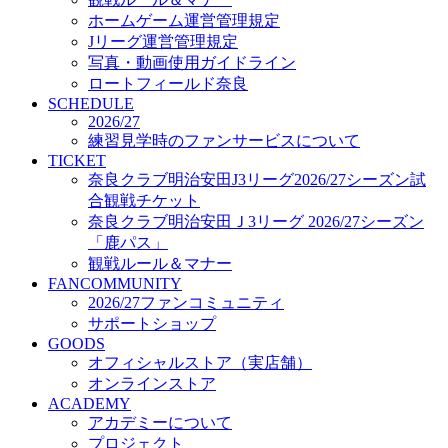
オフィシャルストア（実店舗）
ホームゲーム運営管理規定
オンラインストア
Jリーグ運営管理規定
ACADEMY
写真・動画使用ガイドライン
アカデミーについて
ロートフィールド奈良
プロジェクト
SCHEDULE
コーチ&スタッフ
2026/27
ジュニア
練習見学時のファンサービスについて
ジュニアユース
TICKET
奈良クラブ明治安田J3リーグ2026/27シーズン試
ユース
合観戦チケット
練習拠点（ナラディーア）
奈良クラブ明治安田Ｊ3リーグ 2026/27シーズン
SCHOOL
CLUB
「鹿パス」
2026/27 パートナー企業
観戦ルール＆マナー
パートナー募集
FANCOMMUNITY
クラブ理念
2026/27ファンコミュニティ
クラブ情報
サポートショップ
サステナビリティ
GOODS
オフィシャルストア（実店舗）
Web制作支援
オンラインストア
応援プロジェクト
ACADEMY
アカデミーについて
プロジェクト