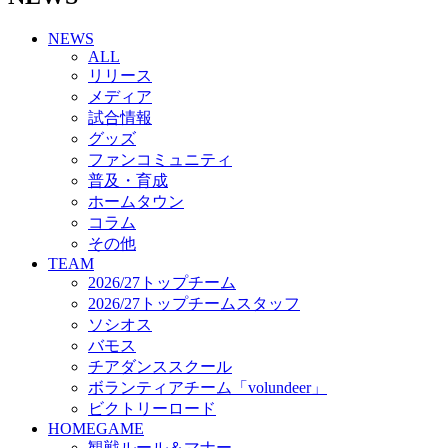
チアダンススクール
NEWS
ボランティアチーム「volundeer」
ALL
ビクトリーロード
リリース
HOMEGAME
メディア
観戦ルール＆マナー
試合情報
ホームゲーム運営管理規定
グッズ
Jリーグ運営管理規定
ファンコミュニティ
写真・動画使用ガイドライン
普及・育成
ロートフィールド奈良
ホームタウン
SCHEDULE
コラム
2026/27
練習見学時のファンサービスについて
その他
TICKET
TEAM
奈良クラブ明治安田J3リーグ2026/27シーズン試
2026/27トップチーム
合観戦チケット
2026/27トップチームスタッフ
奈良クラブ明治安田Ｊ3リーグ 2026/27シーズン
ソシオス
「鹿パス」
バモス
観戦ルール＆マナー
チアダンススクール
FANCOMMUNITY
ボランティアチーム「volundeer」
2026/27ファンコミュニティ
ビクトリーロード
サポートショップ
HOMEGAME
GOODS
観戦ルール＆マナー