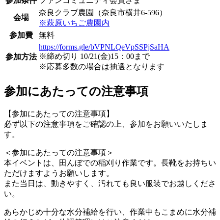
参加条件
ファンコミュニティ会員さま
奈良クラブ農園（奈良市横井6-596）
会場
※萩原いちご農園内
参加費
無料
https://forms.gle/bVPNLQeVpSSPjSaHA
※締め切り 10/21(金)15：00まで
参加方法
※応募多数の場合は抽選となります
参加にあたっての注意事項
【参加にあたっての注意事項】
必ず以下の注意事項をご確認の上、参加をお願いいたしま
す。
＜参加にあたっての注意事項＞
本イベントは、田んぼでの稲刈り作業です。長靴をお持ちい
ただけますようお願いします。
また当日は、動きやすく、汚れても良い服装でお越しくださ
い。
あらかじめ十分な水分補給を行い、作業中もこまめに水分補