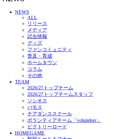
チアダンススクール
NEWS
ボランティアチーム「volundeer」
ALL
ビクトリーロード
リリース
HOMEGAME
メディア
観戦ルール＆マナー
試合情報
ホームゲーム運営管理規定
グッズ
Jリーグ運営管理規定
ファンコミュニティ
写真・動画使用ガイドライン
普及・育成
ロートフィールド奈良
ホームタウン
SCHEDULE
コラム
2026/27
練習見学時のファンサービスについて
その他
TICKET
TEAM
奈良クラブ明治安田J3リーグ2026/27シーズン試
2026/27トップチーム
合観戦チケット
2026/27トップチームスタッフ
奈良クラブ明治安田Ｊ3リーグ 2026/27シーズン
ソシオス
「鹿パス」
バモス
観戦ルール＆マナー
チアダンススクール
FANCOMMUNITY
ボランティアチーム「volundeer」
2026/27ファンコミュニティ
ビクトリーロード
サポートショップ
HOMEGAME
GOODS
観戦ルール＆マナー