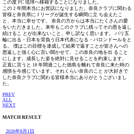
この度 FC 琉球へ移籍することになりました。
この 2 年間本当にお世話になりました。奈良クラブに関わる
皆様と奈良県に J リーグが誕生する瞬間に立 ち会えたこ
と、本当に幸せです。 奈良の方からは本当にたくさんの愛
をいただきました。来年もこのクラブに残ってその恩を返し
続けるこ とが出来ないこと、申し訳なく思います。 パリ五
輪に出る・日本を背負う日本代表になる・バロンドールをと
る。 僕はこの目標を達成して結果で返すことが皆さんへの
恩返しと強く心に言い聞かせて、この奈良の地を出 ること
にします。成長した姿を絶対に見せることを約束します。
正直に言うと 18 年間過ごした徳島を離れて奈良に来た時の
感情を今感じています。それくらい奈良のこと が大好きで
した奈良クラブに関わる皆様本当にありがとうございまし
た。
PREV
ALL
NEXT
MATCH RESULT
2026年8月1日