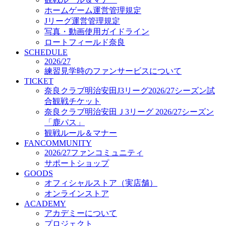
オフィシャルストア（実店舗）
ホームゲーム運営管理規定
オンラインストア
Jリーグ運営管理規定
ACADEMY
写真・動画使用ガイドライン
アカデミーについて
ロートフィールド奈良
プロジェクト
SCHEDULE
コーチ&スタッフ
2026/27
ジュニア
練習見学時のファンサービスについて
ジュニアユース
TICKET
奈良クラブ明治安田J3リーグ2026/27シーズン試
ユース
合観戦チケット
練習拠点（ナラディーア）
奈良クラブ明治安田Ｊ3リーグ 2026/27シーズン
SCHOOL
CLUB
「鹿パス」
2026/27 パートナー企業
観戦ルール＆マナー
パートナー募集
FANCOMMUNITY
クラブ理念
2026/27ファンコミュニティ
クラブ情報
サポートショップ
サステナビリティ
GOODS
オフィシャルストア（実店舗）
Web制作支援
オンラインストア
応援プロジェクト
ACADEMY
アカデミーについて
プロジェクト