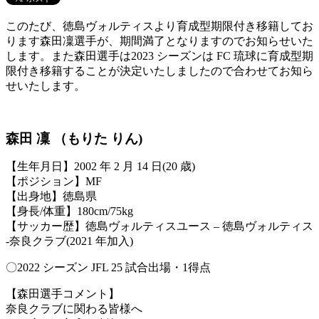
このたび、徳島ヴォルティスより育成型期限付き移籍してお
ります森田凜選手が、期間満了となりますのでお知らせいた
します。また森田選手は2023 シーズンは FC 琉球に育成型期
限付き移籍することが決定いたしましたので合わせてお知ら
せいたします。
森田 凜 （もりた りん)
【生年月日】2002 年 2 月 14 日(20 歳)
【ポジション】MF
【出身地】徳島県
【身長/体重】180cm/75kg
【サッカー歴】徳島ヴォルティスユース – 徳島ヴォルティス
-奈良クラブ(2021 年加入)
〇2022 シーズン JFL 25 試合出場・1得点
【森田選手コメント】
奈良クラブに関わる皆様へ