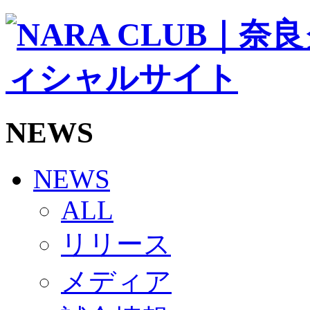
ソシオス
バモス
チアダンススクール
ボランティアチーム「volundeer」
ビクトリーロード
HOMEGAME
観戦ルール＆マナー
ホームゲーム運営管理規定
NEWS
Jリーグ運営管理規定
写真・動画使用ガイドライン
ロートフィールド奈良
SCHEDULE
NEWS
2026/27
練習見学時のファンサービスについて
ALL
TICKET
奈良クラブ明治安田J3リーグ2026/27シーズン試
リリース
奈良クラブ明治安田Ｊ3リーグ 2026/27シーズン
観戦ルール＆マナー
FANCOMMUNITY
メディア
2026/27ファンコミュニティ
サポートショップ
GOODS