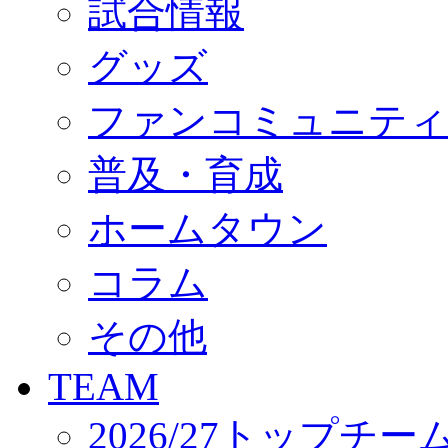
試合情報
オフィシャルストア（実店舗）
オンラインストア
ACADEMY
グッズ
アカデミーについて
プロジェクト
ファンコミュニティ
コーチ&スタッフ
ジュニア
ジュニアユース
普及・育成
ユース
練習拠点（ナラディーア）
ホームタウン
SCHOOL
CLUB
2026/27 パートナー企業
コラム
パートナー募集
クラブ理念
クラブ情報
その他
サステナビリティ
Web制作支援
TEAM
応援プロジェクト
2026/27トップチー