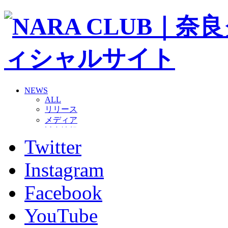
NEWS
ALL
リリース
メディア
試合情報
Twitter
グッズ
ファンコミュニティ
普及・育成
Instagram
ホームタウン
コラム
Facebook
その他
TEAM
YouTube
2026/27トップチーム
2026/27トップチームスタッフ