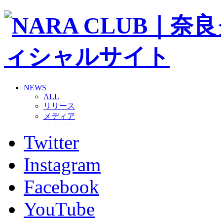
NEWS
ALL
リリース
メディア
試合情報
Twitter
グッズ
ファンコミュニティ
普及・育成
Instagram
ホームタウン
コラム
Facebook
その他
TEAM
YouTube
2026/27トップチーム
2026/27トップチームスタッフ