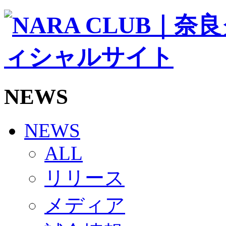
ソシオス
バモス
チアダンススクール
ボランティアチーム「volundeer」
ビクトリーロード
HOMEGAME
観戦ルール＆マナー
ホームゲーム運営管理規定
NEWS
Jリーグ運営管理規定
写真・動画使用ガイドライン
ロートフィールド奈良
SCHEDULE
NEWS
2026/27
練習見学時のファンサービスについて
ALL
TICKET
奈良クラブ明治安田J3リーグ2026/27シーズン試
リリース
奈良クラブ明治安田Ｊ3リーグ 2026/27シーズン
観戦ルール＆マナー
FANCOMMUNITY
メディア
2026/27ファンコミュニティ
サポートショップ
GOODS