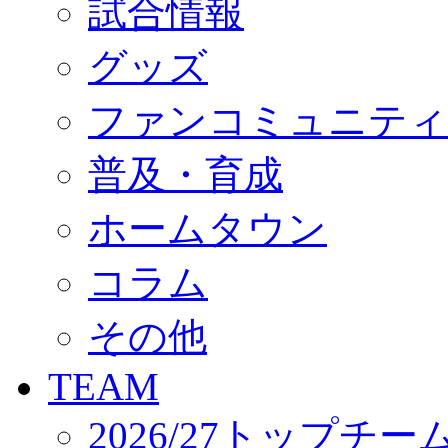
試合情報
オフィシャルストア（実店舗）
オンラインストア
ACADEMY
グッズ
アカデミーについて
プロジェクト
ファンコミュニティ
コーチ&スタッフ
ジュニア
ジュニアユース
普及・育成
ユース
練習拠点（ナラディーア）
ホームタウン
SCHOOL
CLUB
2026/27 パートナー企業
コラム
パートナー募集
クラブ理念
クラブ情報
その他
サステナビリティ
Web制作支援
TEAM
応援プロジェクト
2026/27トップチー