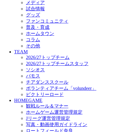
メディア
ビクトリーロード
試合情報
HOMEGAME
グッズ
観戦ルール＆マナー
ファンコミュニティ
ホームゲーム運営管理規定
普及・育成
Jリーグ運営管理規定
ホームタウン
写真・動画使用ガイドライン
コラム
ロートフィールド奈良
その他
SCHEDULE
TEAM
2026/27
2026/27トップチーム
練習見学時のファンサービスについて
2026/27トップチームスタッフ
TICKET
ソシオス
奈良クラブ明治安田J3リーグ2026/27シーズン試
バモス
奈良クラブ明治安田Ｊ3リーグ 2026/27シーズン
チアダンススクール
観戦ルール＆マナー
FANCOMMUNITY
ボランティアチーム「volundeer」
2026/27ファンコミュニティ
ビクトリーロード
サポートショップ
HOMEGAME
GOODS
観戦ルール＆マナー
オフィシャルストア（実店舗）
ホームゲーム運営管理規定
オンラインストア
Jリーグ運営管理規定
ACADEMY
写真・動画使用ガイドライン
アカデミーについて
ロートフィールド奈良