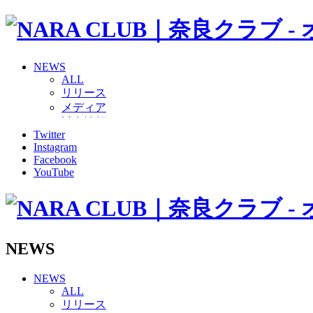
NEWS
ALL
リリース
メディア
試合情報
Twitter
グッズ
Instagram
ファンコミュニティ
Facebook
普及・育成
YouTube
ホームタウン
コラム
その他
TEAM
2026/27トップチーム
NEWS
2026/27トップチームスタッフ
ソシオス
NEWS
バモス
ALL
チアダンススクール
リリース
ボランティアチーム「volundeer」