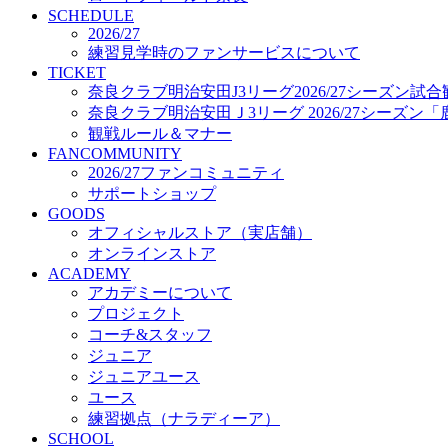
プロジェクト
SCHEDULE
コーチ&スタッフ
2026/27
練習見学時のファンサービスについて
ジュニア
TICKET
ジュニアユース
奈良クラブ明治安田J3リーグ2026/27シーズン試
ユース
奈良クラブ明治安田Ｊ3リーグ 2026/27シーズン
練習拠点（ナラディーア）
観戦ルール＆マナー
SCHOOL
FANCOMMUNITY
CLUB
2026/27ファンコミュニティ
2026/27 パートナー企業
サポートショップ
パートナー募集
GOODS
クラブ理念
オフィシャルストア（実店舗）
クラブ情報
オンラインストア
サステナビリティ
ACADEMY
Web制作支援
アカデミーについて
応援プロジェクト
プロジェクト
コーチ&スタッフ
ジュニア
ジュニアユース
ユース
練習拠点（ナラディーア）
SCHOOL