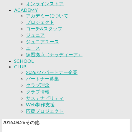
応援プロジェクト
オンラインストア
ACADEMY
アカデミーについて
プロジェクト
コーチ&スタッフ
ジュニア
ジュニアユース
ユース
練習拠点（ナラディーア）
SCHOOL
CLUB
2026/27 パートナー企業
パートナー募集
クラブ理念
クラブ情報
サステナビリティ
Web制作支援
応援プロジェクト
2016.08.26
その他