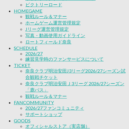
2026/27ファンコミュニティ
ビクトリーロード
サポートショップ
HOMEGAME
GOODS
観戦ルール＆マナー
オフィシャルストア（実店舗）
ホームゲーム運営管理規定
オンラインストア
Jリーグ運営管理規定
ACADEMY
写真・動画使用ガイドライン
アカデミーについて
ロートフィールド奈良
プロジェクト
SCHEDULE
コーチ&スタッフ
2026/27
ジュニア
練習見学時のファンサービスについて
ジュニアユース
TICKET
ユース
奈良クラブ明治安田J3リーグ2026/27シーズン試
練習拠点（ナラディーア）
合観戦チケット
SCHOOL
奈良クラブ明治安田Ｊ3リーグ 2026/27シーズン
CLUB
「鹿パス」
2026/27 パートナー企業
観戦ルール＆マナー
パートナー募集
FANCOMMUNITY
クラブ理念
2026/27ファンコミュニティ
クラブ情報
サポートショップ
サステナビリティ
GOODS
Web制作支援
オフィシャルストア（実店舗）