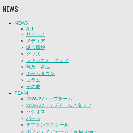
ソシオス
NEWS
バモス
チアダンススクール
ボランティアチーム「volundeer」
NEWS
ビクトリーロード
ALL
HOMEGAME
リリース
観戦ルール＆マナー
メディア
ホームゲーム運営管理規定
試合情報
Jリーグ運営管理規定
グッズ
写真・動画使用ガイドライン
ファンコミュニティ
ロートフィールド奈良
普及・育成
SCHEDULE
ホームタウン
2026/27
コラム
練習見学時のファンサービスについて
その他
TICKET
TEAM
奈良クラブ明治安田J3リーグ2026/27シーズン試
2026/27トップチーム
合観戦チケット
2026/27トップチームスタッフ
奈良クラブ明治安田Ｊ3リーグ 2026/27シーズン
ソシオス
「鹿パス」
バモス
観戦ルール＆マナー
チアダンススクール
FANCOMMUNITY
ボランティアチーム「volundeer」