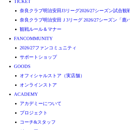
TICKET
プロジェクト
奈良クラブ明治安田J3リーグ2026/27シーズン試合
コーチ&スタッフ
奈良クラブ明治安田Ｊ3リーグ 2026/27シーズン「鹿
ジュニア
観戦ルール＆マナー
ジュニアユース
FANCOMMUNITY
ユース
2026/27ファンコミュニティ
練習拠点（ナラディーア）
サポートショップ
SCHOOL
GOODS
CLUB
オフィシャルストア（実店舗）
2026/27 パートナー企業
オンラインストア
パートナー募集
ACADEMY
クラブ理念
アカデミーについて
クラブ情報
プロジェクト
サステナビリティ
コーチ&スタッフ
Web制作支援