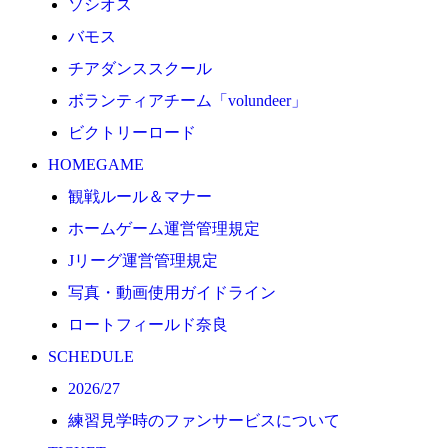
ソシオス
2026/27
バモス
練習見学時のファンサービスについて
チアダンススクール
TICKET
ボランティアチーム「volundeer」
奈良クラブ明治安田J3リーグ2026/27シーズン試合
ビクトリーロード
奈良クラブ明治安田Ｊ3リーグ 2026/27シーズン「鹿
HOMEGAME
観戦ルール＆マナー
観戦ルール＆マナー
FANCOMMUNITY
ホームゲーム運営管理規定
2026/27ファンコミュニティ
Jリーグ運営管理規定
サポートショップ
写真・動画使用ガイドライン
GOODS
ロートフィールド奈良
オフィシャルストア（実店舗）
SCHEDULE
オンラインストア
2026/27
ACADEMY
練習見学時のファンサービスについて
アカデミーについて