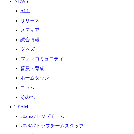
NEWS
2026/27トップチーム
ALL
2026/27トップチームスタッフ
リリース
ソシオス
メディア
バモス
試合情報
チアダンススクール
グッズ
ボランティアチーム「volundeer」
ファンコミュニティ
ビクトリーロード
普及・育成
HOMEGAME
ホームタウン
観戦ルール＆マナー
コラム
ホームゲーム運営管理規定
その他
Jリーグ運営管理規定
TEAM
写真・動画使用ガイドライン
2026/27トップチーム
ロートフィールド奈良
2026/27トップチームスタッフ
SCHEDULE