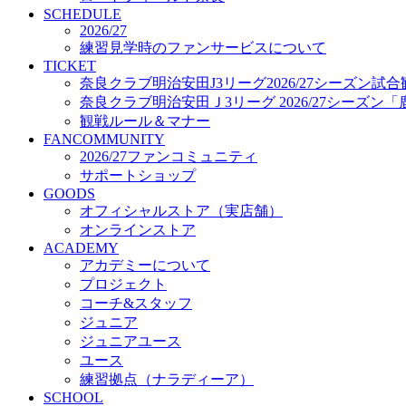
プロジェクト
SCHEDULE
コーチ&スタッフ
2026/27
練習見学時のファンサービスについて
ジュニア
TICKET
ジュニアユース
奈良クラブ明治安田J3リーグ2026/27シーズン試
ユース
奈良クラブ明治安田Ｊ3リーグ 2026/27シーズン
練習拠点（ナラディーア）
観戦ルール＆マナー
SCHOOL
FANCOMMUNITY
CLUB
2026/27ファンコミュニティ
2026/27 パートナー企業
サポートショップ
パートナー募集
GOODS
クラブ理念
オフィシャルストア（実店舗）
クラブ情報
オンラインストア
サステナビリティ
ACADEMY
Web制作支援
アカデミーについて
応援プロジェクト
プロジェクト
コーチ&スタッフ
ジュニア
ジュニアユース
ユース
練習拠点（ナラディーア）
SCHOOL