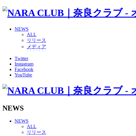
NEWS
ALL
リリース
メディア
試合情報
Twitter
グッズ
Instagram
ファンコミュニティ
Facebook
普及・育成
YouTube
ホームタウン
コラム
その他
TEAM
2026/27トップチーム
NEWS
2026/27トップチームスタッフ
ソシオス
NEWS
バモス
ALL
チアダンススクール
リリース
ボランティアチーム「volundeer」