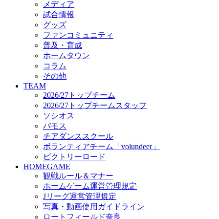
メディア
ビクトリーロード
試合情報
HOMEGAME
グッズ
観戦ルール＆マナー
ファンコミュニティ
ホームゲーム運営管理規定
普及・育成
Jリーグ運営管理規定
ホームタウン
写真・動画使用ガイドライン
コラム
ロートフィールド奈良
その他
SCHEDULE
TEAM
2026/27
2026/27トップチーム
練習見学時のファンサービスについて
2026/27トップチームスタッフ
TICKET
ソシオス
奈良クラブ明治安田J3リーグ2026/27シーズン試
バモス
奈良クラブ明治安田Ｊ3リーグ 2026/27シーズン
チアダンススクール
観戦ルール＆マナー
FANCOMMUNITY
ボランティアチーム「volundeer」
2026/27ファンコミュニティ
ビクトリーロード
サポートショップ
HOMEGAME
GOODS
観戦ルール＆マナー
オフィシャルストア（実店舗）
ホームゲーム運営管理規定
オンラインストア
Jリーグ運営管理規定
ACADEMY
写真・動画使用ガイドライン
アカデミーについて
ロートフィールド奈良