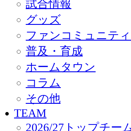
試合情報
オフィシャルストア（実店舗）
オンラインストア
ACADEMY
グッズ
アカデミーについて
プロジェクト
ファンコミュニティ
コーチ&スタッフ
ジュニア
ジュニアユース
普及・育成
ユース
練習拠点（ナラディーア）
ホームタウン
SCHOOL
CLUB
2026/27 パートナー企業
コラム
パートナー募集
クラブ理念
クラブ情報
その他
サステナビリティ
Web制作支援
TEAM
応援プロジェクト
2026/27トップチー