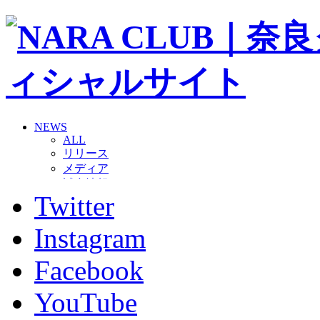
NEWS
ALL
リリース
メディア
試合情報
Twitter
グッズ
ファンコミュニティ
普及・育成
Instagram
ホームタウン
コラム
Facebook
その他
TEAM
YouTube
2026/27トップチーム
2026/27トップチームスタッフ