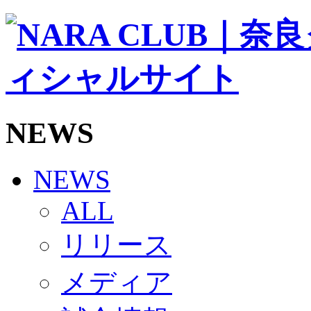
ソシオス
バモス
チアダンススクール
ボランティアチーム「volundeer」
ビクトリーロード
HOMEGAME
観戦ルール＆マナー
ホームゲーム運営管理規定
NEWS
Jリーグ運営管理規定
写真・動画使用ガイドライン
ロートフィールド奈良
SCHEDULE
NEWS
2026/27
練習見学時のファンサービスについて
ALL
TICKET
奈良クラブ明治安田J3リーグ2026/27シーズン試
リリース
奈良クラブ明治安田Ｊ3リーグ 2026/27シーズン
観戦ルール＆マナー
FANCOMMUNITY
メディア
2026/27ファンコミュニティ
サポートショップ
GOODS