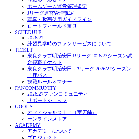
オフィシャルストア（実店舗）
ホームゲーム運営管理規定
オンラインストア
Jリーグ運営管理規定
ACADEMY
写真・動画使用ガイドライン
アカデミーについて
ロートフィールド奈良
プロジェクト
SCHEDULE
コーチ&スタッフ
2026/27
ジュニア
練習見学時のファンサービスについて
ジュニアユース
TICKET
奈良クラブ明治安田J3リーグ2026/27シーズン試
ユース
合観戦チケット
練習拠点（ナラディーア）
奈良クラブ明治安田Ｊ3リーグ 2026/27シーズン
SCHOOL
CLUB
「鹿パス」
2026/27 パートナー企業
観戦ルール＆マナー
パートナー募集
FANCOMMUNITY
クラブ理念
2026/27ファンコミュニティ
クラブ情報
サポートショップ
サステナビリティ
GOODS
オフィシャルストア（実店舗）
Web制作支援
オンラインストア
応援プロジェクト
ACADEMY
アカデミーについて
プロジェクト