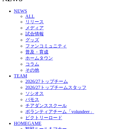
チアダンススクール
NEWS
ボランティアチーム「volundeer」
ALL
ビクトリーロード
リリース
HOMEGAME
メディア
観戦ルール＆マナー
試合情報
ホームゲーム運営管理規定
グッズ
Jリーグ運営管理規定
ファンコミュニティ
写真・動画使用ガイドライン
普及・育成
ロートフィールド奈良
ホームタウン
SCHEDULE
コラム
2026/27
練習見学時のファンサービスについて
その他
TICKET
TEAM
奈良クラブ明治安田J3リーグ2026/27シーズン試
2026/27トップチーム
合観戦チケット
2026/27トップチームスタッフ
奈良クラブ明治安田Ｊ3リーグ 2026/27シーズン
ソシオス
「鹿パス」
バモス
観戦ルール＆マナー
チアダンススクール
FANCOMMUNITY
ボランティアチーム「volundeer」
2026/27ファンコミュニティ
ビクトリーロード
サポートショップ
HOMEGAME
GOODS
観戦ルール＆マナー