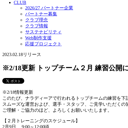
CLUB
2026/27 パートナー企業
パートナー募集
クラブ理念
クラブ情報
サステナビリティ
Web制作支援
応援プロジェクト
2023.02.18
リリース
※2/18更新 トップチーム２月 練習公開
※2/18情報更新
このたび、ナラディーアで行われるトップチームの練習を下
スムーズな運営および、選手・スタッフ、ご見学いただくの
ご理解・ご協力のほど、よろしくお願いいたします。
【２月トレーニングのスケジュール】
2月9日 9:00～12:00頃