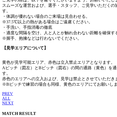
スムーズな運営および、選手・スタッフ、ご見学いただくの
す。
・体調が優れない場合のご来場は見合わせる。
※37.5℃以上の熱がある場合はご遠慮ください。
・手洗い、手指消毒の徹底
・適度な間隔を空け、人と人とが触れ合わない距離を確保す
※握手、抱擁などは行わないでください。
【見学エリアについて】
黄色が見学可能エリア、赤色は立入禁止エリアとなります。
Aピッチ（図左）とBピッチ（図右）の間の通路（黄色）を
す。
赤色のエリアへの立入および、見学は禁止とさせていただき
※Bピッチで練習の場合も同様、黄色のエリアにてお願いし
PREV
ALL
NEXT
MATCH RESULT