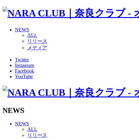
NEWS
ALL
リリース
メディア
試合情報
Twitter
グッズ
Instagram
ファンコミュニティ
Facebook
普及・育成
YouTube
ホームタウン
コラム
その他
TEAM
2026/27トップチーム
NEWS
2026/27トップチームスタッフ
ソシオス
NEWS
バモス
ALL
チアダンススクール
リリース
ボランティアチーム「volundeer」