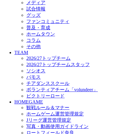
メディア
ビクトリーロード
試合情報
HOMEGAME
グッズ
観戦ルール＆マナー
ファンコミュニティ
ホームゲーム運営管理規定
普及・育成
Jリーグ運営管理規定
ホームタウン
写真・動画使用ガイドライン
コラム
ロートフィールド奈良
その他
SCHEDULE
TEAM
2026/27
2026/27トップチーム
練習見学時のファンサービスについて
2026/27トップチームスタッフ
TICKET
ソシオス
奈良クラブ明治安田J3リーグ2026/27シーズン試
バモス
奈良クラブ明治安田Ｊ3リーグ 2026/27シーズン
チアダンススクール
観戦ルール＆マナー
FANCOMMUNITY
ボランティアチーム「volundeer」
2026/27ファンコミュニティ
ビクトリーロード
サポートショップ
HOMEGAME
GOODS
観戦ルール＆マナー
オフィシャルストア（実店舗）
ホームゲーム運営管理規定
オンラインストア
Jリーグ運営管理規定
ACADEMY
写真・動画使用ガイドライン
アカデミーについて
ロートフィールド奈良