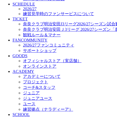
プロジェクト
SCHEDULE
コーチ&スタッフ
2026/27
練習見学時のファンサービスについて
ジュニア
TICKET
ジュニアユース
奈良クラブ明治安田J3リーグ2026/27シーズン試
ユース
奈良クラブ明治安田Ｊ3リーグ 2026/27シーズン
練習拠点（ナラディーア）
観戦ルール＆マナー
SCHOOL
FANCOMMUNITY
CLUB
2026/27ファンコミュニティ
2026/27 パートナー企業
サポートショップ
パートナー募集
GOODS
クラブ理念
オフィシャルストア（実店舗）
クラブ情報
オンラインストア
サステナビリティ
ACADEMY
Web制作支援
アカデミーについて
応援プロジェクト
プロジェクト
コーチ&スタッフ
ジュニア
ジュニアユース
ユース
練習拠点（ナラディーア）
SCHOOL