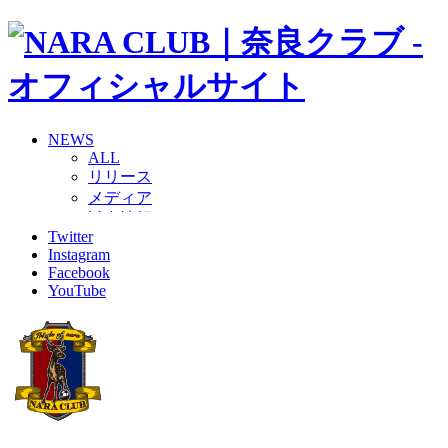
NEWS
ALL
リリース
メディア
試合情報
Twitter
グッズ
Instagram
ファンコミュニティ
Facebook
普及・育成
YouTube
ホームタウン
コラム
その他
TEAM
2026/27トップチーム
2026/27トップチームスタッフ
ソシオス
バモス