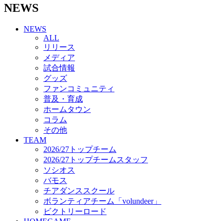
NEWS
チアダンススクール
ボランティアチーム「volundeer」
NEWS
ビクトリーロード
ALL
HOMEGAME
リリース
観戦ルール＆マナー
メディア
ホームゲーム運営管理規定
試合情報
Jリーグ運営管理規定
グッズ
写真・動画使用ガイドライン
ファンコミュニティ
ロートフィールド奈良
普及・育成
SCHEDULE
ホームタウン
2026/27
練習見学時のファンサービスについて
コラム
TICKET
その他
奈良クラブ明治安田J3リーグ2026/27シーズン試
TEAM
合観戦チケット
2026/27トップチーム
奈良クラブ明治安田Ｊ3リーグ 2026/27シーズン
2026/27トップチームスタッフ
「鹿パス」
ソシオス
観戦ルール＆マナー
バモス
FANCOMMUNITY
チアダンススクール
2026/27ファンコミュニティ
ボランティアチーム「volundeer」
サポートショップ
ビクトリーロード
GOODS