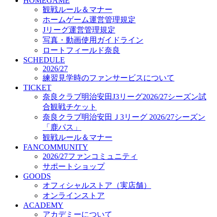
HOMEGAME
オフィシャルストア（実店舗）
観戦ルール＆マナー
オンラインストア
ホームゲーム運営管理規定
ACADEMY
Jリーグ運営管理規定
アカデミーについて
写真・動画使用ガイドライン
プロジェクト
ロートフィールド奈良
コーチ&スタッフ
SCHEDULE
ジュニア
2026/27
ジュニアユース
練習見学時のファンサービスについて
TICKET
ユース
奈良クラブ明治安田J3リーグ2026/27シーズン試
練習拠点（ナラディーア）
合観戦チケット
SCHOOL
CLUB
奈良クラブ明治安田Ｊ3リーグ 2026/27シーズン
2026/27 パートナー企業
「鹿パス」
パートナー募集
観戦ルール＆マナー
クラブ理念
FANCOMMUNITY
クラブ情報
2026/27ファンコミュニティ
サステナビリティ
サポートショップ
GOODS
Web制作支援
オフィシャルストア（実店舗）
応援プロジェクト
オンラインストア
ACADEMY
アカデミーについて