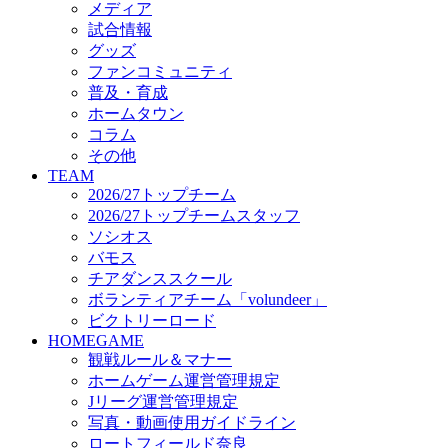
メディア
ビクトリーロード
試合情報
HOMEGAME
グッズ
観戦ルール＆マナー
ファンコミュニティ
ホームゲーム運営管理規定
普及・育成
Jリーグ運営管理規定
ホームタウン
写真・動画使用ガイドライン
コラム
ロートフィールド奈良
その他
SCHEDULE
TEAM
2026/27
2026/27トップチーム
練習見学時のファンサービスについて
2026/27トップチームスタッフ
TICKET
ソシオス
奈良クラブ明治安田J3リーグ2026/27シーズン試
バモス
奈良クラブ明治安田Ｊ3リーグ 2026/27シーズン
チアダンススクール
観戦ルール＆マナー
FANCOMMUNITY
ボランティアチーム「volundeer」
2026/27ファンコミュニティ
ビクトリーロード
サポートショップ
HOMEGAME
GOODS
観戦ルール＆マナー
オフィシャルストア（実店舗）
ホームゲーム運営管理規定
オンラインストア
Jリーグ運営管理規定
ACADEMY
写真・動画使用ガイドライン
アカデミーについて
ロートフィールド奈良