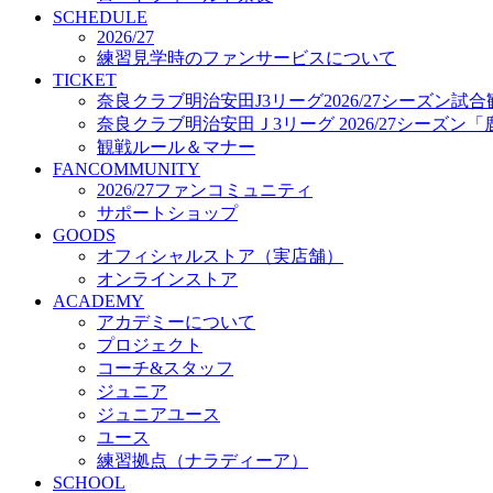
プロジェクト
SCHEDULE
コーチ&スタッフ
2026/27
練習見学時のファンサービスについて
ジュニア
TICKET
ジュニアユース
奈良クラブ明治安田J3リーグ2026/27シーズン試
ユース
奈良クラブ明治安田Ｊ3リーグ 2026/27シーズン
練習拠点（ナラディーア）
観戦ルール＆マナー
SCHOOL
FANCOMMUNITY
CLUB
2026/27ファンコミュニティ
2026/27 パートナー企業
サポートショップ
パートナー募集
GOODS
クラブ理念
オフィシャルストア（実店舗）
クラブ情報
オンラインストア
サステナビリティ
ACADEMY
Web制作支援
アカデミーについて
応援プロジェクト
プロジェクト
コーチ&スタッフ
ジュニア
ジュニアユース
ユース
練習拠点（ナラディーア）
SCHOOL