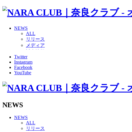
NEWS
ALL
リリース
メディア
試合情報
Twitter
グッズ
Instagram
ファンコミュニティ
Facebook
普及・育成
YouTube
ホームタウン
コラム
その他
TEAM
2026/27トップチーム
NEWS
2026/27トップチームスタッフ
ソシオス
NEWS
バモス
ALL
チアダンススクール
リリース
ボランティアチーム「volundeer」