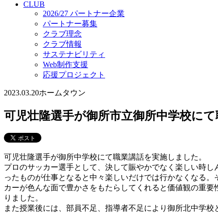
CLUB
2026/27 パートナー企業
パートナー募集
クラブ理念
クラブ情報
サステナビリティ
Web制作支援
応援プロジェクト
2023.03.20
ホームタウン
可児壮隆選手が御所市立御所中学校にて
可児壮隆選手が御所中学校にて職業講話を実施しました。
プロのサッカー選手として、決して賑やかでなく楽しい時し
ったものが仕事となると中々楽しいだけでは行かなくなる。
カーが色んな面で豊かさをもたらしてくれると価値観の重要
りました。
また授業後には、部員不足、指導者不足により御所北中学校