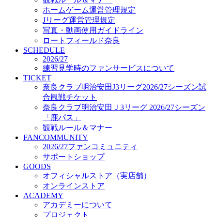
オフィシャルストア（実店舗）
ホームゲーム運営管理規定
オンラインストア
Jリーグ運営管理規定
ACADEMY
写真・動画使用ガイドライン
アカデミーについて
ロートフィールド奈良
プロジェクト
SCHEDULE
コーチ&スタッフ
2026/27
ジュニア
練習見学時のファンサービスについて
ジュニアユース
TICKET
奈良クラブ明治安田J3リーグ2026/27シーズン試
ユース
合観戦チケット
練習拠点（ナラディーア）
奈良クラブ明治安田Ｊ3リーグ 2026/27シーズン
SCHOOL
CLUB
「鹿パス」
2026/27 パートナー企業
観戦ルール＆マナー
パートナー募集
FANCOMMUNITY
クラブ理念
2026/27ファンコミュニティ
クラブ情報
サポートショップ
サステナビリティ
GOODS
オフィシャルストア（実店舗）
Web制作支援
オンラインストア
応援プロジェクト
ACADEMY
アカデミーについて
プロジェクト