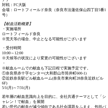
対戦：FC大阪
会場：ロートフィールド奈良（奈良市法蓮佐保山四丁目5番1
号）
【献血活動概要】
・実施場所
ロートフィールド奈良
※荒天等の場合、中止となる可能性がございます
・受付時間
10:00～12:00
※天候等の状況により変更の可能性がございます
・
※献血ルームでの献血も下記日程で実施予定です。
①奈良県赤十字センター(大和郡山市筒井町600-1)
②近鉄奈良駅ビル献血ルーム(奈良市東向町28奈良近鉄ビル
6F)
5/1(月)～7/31(月)
若年層の献血意識向上を目的に、全社共通テーマとして「シ
ャレン！で献血」を展開
若い世代の献血が減少傾向である社会課題をふまえ、包括パ