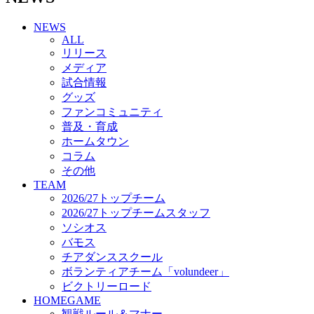
チアダンススクール
NEWS
ボランティアチーム「volundeer」
ALL
ビクトリーロード
リリース
HOMEGAME
メディア
観戦ルール＆マナー
試合情報
ホームゲーム運営管理規定
グッズ
Jリーグ運営管理規定
ファンコミュニティ
写真・動画使用ガイドライン
普及・育成
ロートフィールド奈良
ホームタウン
SCHEDULE
コラム
2026/27
練習見学時のファンサービスについて
その他
TICKET
TEAM
奈良クラブ明治安田J3リーグ2026/27シーズン試
2026/27トップチーム
合観戦チケット
2026/27トップチームスタッフ
奈良クラブ明治安田Ｊ3リーグ 2026/27シーズン
ソシオス
「鹿パス」
バモス
観戦ルール＆マナー
チアダンススクール
FANCOMMUNITY
ボランティアチーム「volundeer」
2026/27ファンコミュニティ
ビクトリーロード
サポートショップ
HOMEGAME
GOODS
観戦ルール＆マナー