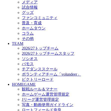
メディア
ビクトリーロード
試合情報
HOMEGAME
グッズ
観戦ルール＆マナー
ファンコミュニティ
ホームゲーム運営管理規定
普及・育成
Jリーグ運営管理規定
ホームタウン
写真・動画使用ガイドライン
コラム
ロートフィールド奈良
その他
SCHEDULE
TEAM
2026/27
2026/27トップチーム
練習見学時のファンサービスについて
2026/27トップチームスタッフ
TICKET
ソシオス
奈良クラブ明治安田J3リーグ2026/27シーズン試
バモス
奈良クラブ明治安田Ｊ3リーグ 2026/27シーズン
チアダンススクール
観戦ルール＆マナー
FANCOMMUNITY
ボランティアチーム「volundeer」
2026/27ファンコミュニティ
ビクトリーロード
サポートショップ
HOMEGAME
GOODS
観戦ルール＆マナー
オフィシャルストア（実店舗）
ホームゲーム運営管理規定
オンラインストア
Jリーグ運営管理規定
ACADEMY
写真・動画使用ガイドライン
アカデミーについて
ロートフィールド奈良