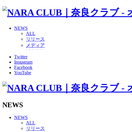
NEWS
ALL
リリース
メディア
試合情報
Twitter
グッズ
Instagram
ファンコミュニティ
Facebook
普及・育成
YouTube
ホームタウン
コラム
その他
TEAM
2026/27トップチーム
NEWS
2026/27トップチームスタッフ
ソシオス
NEWS
バモス
ALL
チアダンススクール
リリース
ボランティアチーム「volundeer」