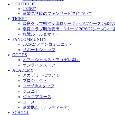
プロジェクト
SCHEDULE
コーチ&スタッフ
2026/27
練習見学時のファンサービスについて
ジュニア
TICKET
ジュニアユース
奈良クラブ明治安田J3リーグ2026/27シーズン試
ユース
奈良クラブ明治安田Ｊ3リーグ 2026/27シーズン
練習拠点（ナラディーア）
観戦ルール＆マナー
SCHOOL
FANCOMMUNITY
CLUB
2026/27ファンコミュニティ
2026/27 パートナー企業
サポートショップ
パートナー募集
GOODS
クラブ理念
オフィシャルストア（実店舗）
クラブ情報
オンラインストア
サステナビリティ
ACADEMY
Web制作支援
アカデミーについて
応援プロジェクト
プロジェクト
コーチ&スタッフ
ジュニア
ジュニアユース
ユース
練習拠点（ナラディーア）
SCHOOL