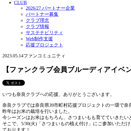
CLUB
2026/27 パートナー企業
パートナー募集
クラブ理念
クラブ情報
サステナビリティ
Web制作支援
応援プロジェクト
2023.05.14
ファンコミュニティ
​​【ファンクラブ会員ブルーディアイ
いつも奈良クラブへの応援、ありがとうございます。
奈良クラブでは奈良県39市町村応援プロジェクトの一環で
昨年はお米の栽培を行いました。
今シーズンはお米はもちろん、さつまいもも育てていきたい
そこで、5/30(火)「さつまいもの植え付け」にご参加いただ
ております！