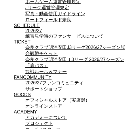
ホームゲーム運営管理規定
オフィシャルストア（実店舗）
Jリーグ運営管理規定
オンラインストア
写真・動画使用ガイドライン
ACADEMY
ロートフィールド奈良
アカデミーについて
SCHEDULE
プロジェクト
2026/27
コーチ&スタッフ
練習見学時のファンサービスについて
ジュニア
TICKET
ジュニアユース
奈良クラブ明治安田J3リーグ2026/27シーズン試
ユース
合観戦チケット
練習拠点（ナラディーア）
奈良クラブ明治安田Ｊ3リーグ 2026/27シーズン
SCHOOL
「鹿パス」
CLUB
観戦ルール＆マナー
2026/27 パートナー企業
FANCOMMUNITY
パートナー募集
2026/27ファンコミュニティ
クラブ理念
サポートショップ
クラブ情報
GOODS
サステナビリティ
オフィシャルストア（実店舗）
Web制作支援
オンラインストア
応援プロジェクト
ACADEMY
アカデミーについて
プロジェクト