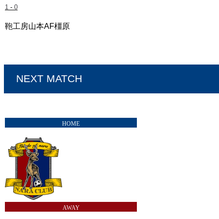
1
-
0
鞄工房山本AF橿原
奈良クラブ vs IKOMA FC 奈良
NEXT MATCH