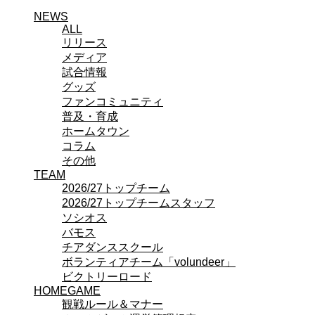
チアダンススクール
NEWS
ボランティアチーム「volundeer」
ALL
リリース
ビクトリーロード
メディア
HOMEGAME
観戦ルール＆マナー
試合情報
ホームゲーム運営管理規定
グッズ
Jリーグ運営管理規定
ファンコミュニティ
写真・動画使用ガイドライン
普及・育成
ロートフィールド奈良
ホームタウン
SCHEDULE
コラム
2026/27
その他
練習見学時のファンサービスについて
TEAM
TICKET
2026/27トップチーム
奈良クラブ明治安田J3リーグ2026/27シーズン試
2026/27トップチームスタッフ
合観戦チケット
ソシオス
奈良クラブ明治安田Ｊ3リーグ 2026/27シーズン
バモス
「鹿パス」
チアダンススクール
観戦ルール＆マナー
ボランティアチーム「volundeer」
FANCOMMUNITY
ビクトリーロード
2026/27ファンコミュニティ
HOMEGAME
サポートショップ
観戦ルール＆マナー
GOODS