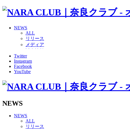
NEWS
ALL
リリース
メディア
試合情報
Twitter
グッズ
Instagram
ファンコミュニティ
Facebook
普及・育成
YouTube
ホームタウン
コラム
その他
TEAM
2026/27トップチーム
NEWS
2026/27トップチームスタッフ
ソシオス
NEWS
バモス
ALL
チアダンススクール
リリース
ボランティアチーム「volundeer」