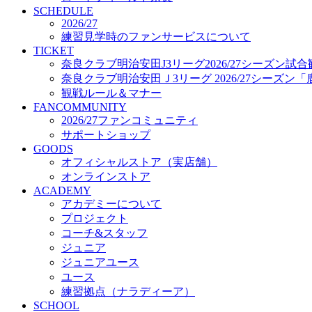
プロジェクト
SCHEDULE
コーチ&スタッフ
2026/27
練習見学時のファンサービスについて
ジュニア
TICKET
ジュニアユース
奈良クラブ明治安田J3リーグ2026/27シーズン試
ユース
奈良クラブ明治安田Ｊ3リーグ 2026/27シーズン
練習拠点（ナラディーア）
観戦ルール＆マナー
SCHOOL
FANCOMMUNITY
CLUB
2026/27ファンコミュニティ
2026/27 パートナー企業
サポートショップ
パートナー募集
GOODS
クラブ理念
オフィシャルストア（実店舗）
クラブ情報
オンラインストア
サステナビリティ
ACADEMY
Web制作支援
アカデミーについて
応援プロジェクト
プロジェクト
コーチ&スタッフ
ジュニア
ジュニアユース
ユース
練習拠点（ナラディーア）
SCHOOL