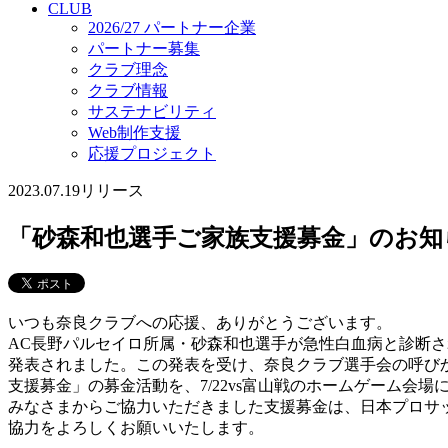
CLUB
2026/27 パートナー企業
パートナー募集
クラブ理念
クラブ情報
サステナビリティ
Web制作支援
応援プロジェクト
2023.07.19
リリース
「砂森和也選手ご家族支援募金」のお知
いつも奈良クラブへの応援、ありがとうございます。
AC長野パルセイロ所属・砂森和也選手が急性白血病と診断
発表されました。この発表を受け、奈良クラブ選手会の呼び
支援募金」の募金活動を、7/22vs富山戦のホームゲーム会場
みなさまからご協力いただきました支援募金は、日本プロサッ
協力をよろしくお願いいたします。