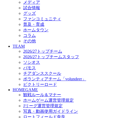
メディア
ビクトリーロード
試合情報
HOMEGAME
グッズ
観戦ルール＆マナー
ファンコミュニティ
ホームゲーム運営管理規定
普及・育成
Jリーグ運営管理規定
ホームタウン
写真・動画使用ガイドライン
コラム
ロートフィールド奈良
その他
SCHEDULE
TEAM
2026/27
2026/27トップチーム
練習見学時のファンサービスについて
2026/27トップチームスタッフ
TICKET
ソシオス
奈良クラブ明治安田J3リーグ2026/27シーズン試
バモス
奈良クラブ明治安田Ｊ3リーグ 2026/27シーズン
チアダンススクール
観戦ルール＆マナー
FANCOMMUNITY
ボランティアチーム「volundeer」
2026/27ファンコミュニティ
ビクトリーロード
サポートショップ
HOMEGAME
GOODS
観戦ルール＆マナー
オフィシャルストア（実店舗）
ホームゲーム運営管理規定
オンラインストア
Jリーグ運営管理規定
ACADEMY
写真・動画使用ガイドライン
アカデミーについて
ロートフィールド奈良