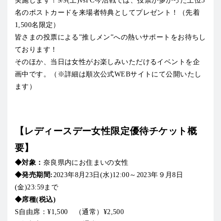
実施します！9/9(土)vsFC今治戦では、投票が多かった上位5
名のポストカードを来場者特典としてプレゼント！（先着
1,500名限定）
皆さまの投票による”推しメン”への熱いサポートをお待ちし
ております！
そのほか、当日は女性がお楽しみいただけるイベントを企
画中です。（※詳細は順次公式WEBサイトにて公開いたし
ます）
【レディースデー女性限定優待チケット概
要】
◆対象：
奈良県内にお住まいの女性
◆発売期間:
2023年8月23日(水)12:00～2023年９月8日
(金)23:59まで
◆席種(税込)
S自由席：¥1,500 （通常）¥2,500