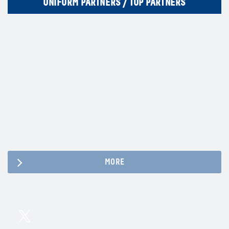
UNIFORM PARTNERS / TOP PARTNERS
MORE
Twitter
Instagram
Facebook
YouTube