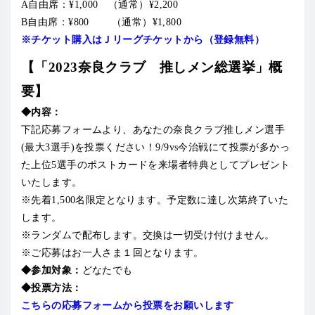
A自由席：¥1,000 （通常）¥2,200
B自由席：¥800 （通常）¥1,800
※チケット購入はＪリーグチケットから（登録無料）
【「2023奈良クラブ 推しメン総選挙」概
要】
◆内容：
下記応募フォームより、あなたの奈良クラブ推しメン選手
(最大3選手)を投票ください！9/9vs今治戦にて投票が多かっ
た上位5選手のポストカードを来場者特典としてプレゼント
いたします。
※先着1,500名限定となります。予定数に達し次第終了いた
します。
※ランダムで配布します。交換は一切受け付けません。
※ご応募はお一人さま１回となります。
◆参加対象：
どなたでも
◆投票方法：
こちらの応募フォームから投票をお願いします