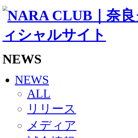
ソシオス
バモス
チアダンススクール
ボランティアチーム「volundeer」
ビクトリーロード
HOMEGAME
観戦ルール＆マナー
ホームゲーム運営管理規定
NEWS
Jリーグ運営管理規定
写真・動画使用ガイドライン
ロートフィールド奈良
SCHEDULE
NEWS
2026/27
練習見学時のファンサービスについて
ALL
TICKET
奈良クラブ明治安田J3リーグ2026/27シーズン試
リリース
奈良クラブ明治安田Ｊ3リーグ 2026/27シーズン
観戦ルール＆マナー
FANCOMMUNITY
メディア
2026/27ファンコミュニティ
サポートショップ
GOODS