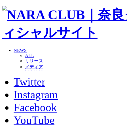
NEWS
ALL
リリース
メディア
試合情報
Twitter
グッズ
ファンコミュニティ
普及・育成
Instagram
ホームタウン
コラム
Facebook
その他
TEAM
YouTube
2026/27トップチーム
2026/27トップチームスタッフ