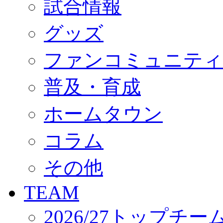
試合情報
オフィシャルストア（実店舗）
オンラインストア
ACADEMY
グッズ
アカデミーについて
プロジェクト
ファンコミュニティ
コーチ&スタッフ
ジュニア
ジュニアユース
普及・育成
ユース
練習拠点（ナラディーア）
ホームタウン
SCHOOL
CLUB
2026/27 パートナー企業
コラム
パートナー募集
クラブ理念
クラブ情報
その他
サステナビリティ
Web制作支援
TEAM
応援プロジェクト
2026/27トップチー