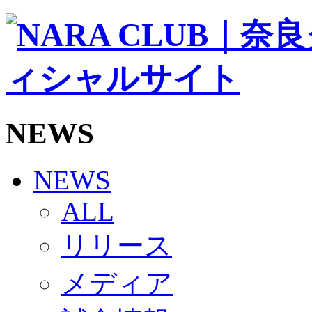
ソシオス
バモス
チアダンススクール
ボランティアチーム「volundeer」
ビクトリーロード
HOMEGAME
観戦ルール＆マナー
ホームゲーム運営管理規定
NEWS
Jリーグ運営管理規定
写真・動画使用ガイドライン
ロートフィールド奈良
SCHEDULE
NEWS
2026/27
練習見学時のファンサービスについて
ALL
TICKET
奈良クラブ明治安田J3リーグ2026/27シーズン試
リリース
奈良クラブ明治安田Ｊ3リーグ 2026/27シーズン
観戦ルール＆マナー
FANCOMMUNITY
メディア
2026/27ファンコミュニティ
サポートショップ
GOODS