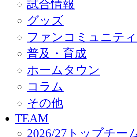
試合情報
オフィシャルストア（実店舗）
オンラインストア
ACADEMY
グッズ
アカデミーについて
プロジェクト
ファンコミュニティ
コーチ&スタッフ
ジュニア
ジュニアユース
普及・育成
ユース
練習拠点（ナラディーア）
ホームタウン
SCHOOL
CLUB
2026/27 パートナー企業
コラム
パートナー募集
クラブ理念
クラブ情報
その他
サステナビリティ
Web制作支援
TEAM
応援プロジェクト
2026/27トップチー