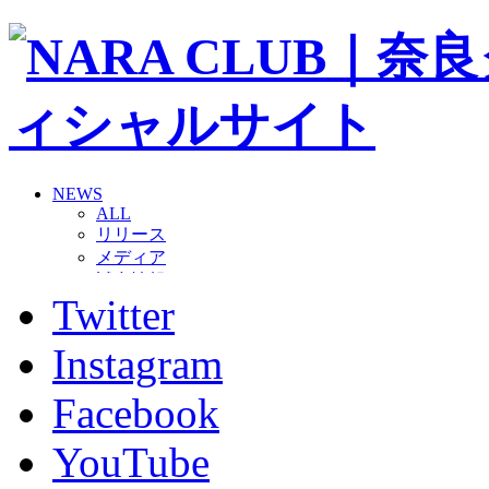
NEWS
ALL
リリース
メディア
試合情報
Twitter
グッズ
ファンコミュニティ
普及・育成
Instagram
ホームタウン
コラム
Facebook
その他
TEAM
YouTube
2026/27トップチーム
2026/27トップチームスタッフ