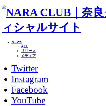
NEWS
ALL
リリース
メディア
試合情報
Twitter
グッズ
ファンコミュニティ
普及・育成
Instagram
ホームタウン
コラム
Facebook
その他
TEAM
YouTube
2026/27トップチーム
2026/27トップチームスタッフ