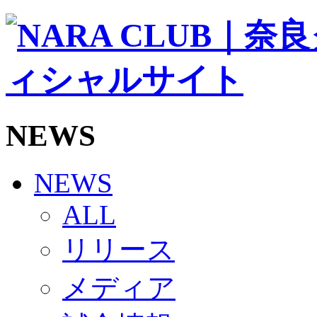
ソシオス
バモス
チアダンススクール
ボランティアチーム「volundeer」
ビクトリーロード
HOMEGAME
観戦ルール＆マナー
ホームゲーム運営管理規定
NEWS
Jリーグ運営管理規定
写真・動画使用ガイドライン
ロートフィールド奈良
SCHEDULE
NEWS
2026/27
練習見学時のファンサービスについて
ALL
TICKET
奈良クラブ明治安田J3リーグ2026/27シーズン試
リリース
奈良クラブ明治安田Ｊ3リーグ 2026/27シーズン
観戦ルール＆マナー
FANCOMMUNITY
メディア
2026/27ファンコミュニティ
サポートショップ
GOODS