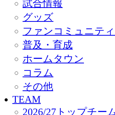
試合情報
オフィシャルストア（実店舗）
オンラインストア
ACADEMY
グッズ
アカデミーについて
プロジェクト
ファンコミュニティ
コーチ&スタッフ
ジュニア
ジュニアユース
普及・育成
ユース
練習拠点（ナラディーア）
ホームタウン
SCHOOL
CLUB
2026/27 パートナー企業
コラム
パートナー募集
クラブ理念
クラブ情報
その他
サステナビリティ
Web制作支援
TEAM
応援プロジェクト
2026/27トップチー