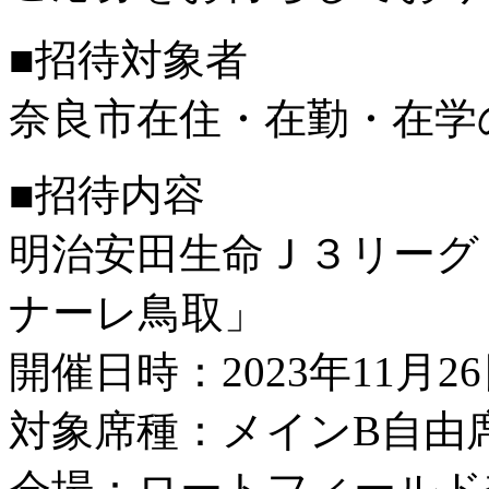
■招待対象者
奈良市
在住・在勤・在学
■招待内容
明治安田生命Ｊ３リーグ 
ナーレ鳥取」
開催日時：2023年11月2
対象席種：メインB自由