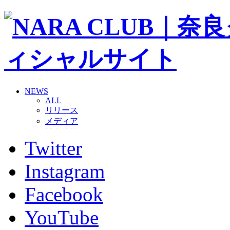
NEWS
ALL
リリース
メディア
試合情報
Twitter
グッズ
ファンコミュニティ
普及・育成
Instagram
ホームタウン
コラム
Facebook
その他
TEAM
YouTube
2026/27トップチーム
2026/27トップチームスタッフ