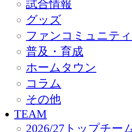
試合情報
オフィシャルストア（実店舗）
オンラインストア
ACADEMY
グッズ
アカデミーについて
プロジェクト
ファンコミュニティ
コーチ&スタッフ
ジュニア
ジュニアユース
普及・育成
ユース
練習拠点（ナラディーア）
ホームタウン
SCHOOL
CLUB
2026/27 パートナー企業
コラム
パートナー募集
クラブ理念
クラブ情報
その他
サステナビリティ
Web制作支援
TEAM
応援プロジェクト
2026/27トップチー