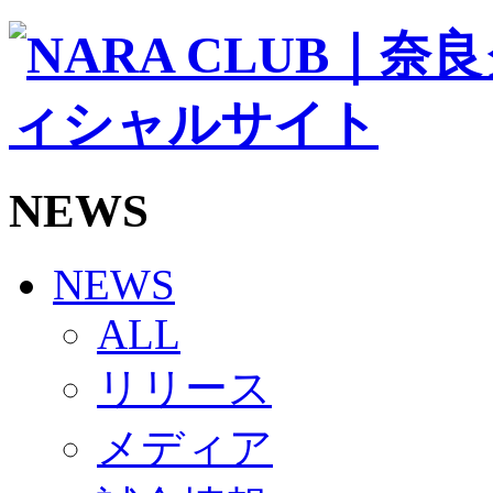
ソシオス
バモス
チアダンススクール
ボランティアチーム「volundeer」
ビクトリーロード
HOMEGAME
観戦ルール＆マナー
ホームゲーム運営管理規定
NEWS
Jリーグ運営管理規定
写真・動画使用ガイドライン
ロートフィールド奈良
SCHEDULE
NEWS
2026/27
練習見学時のファンサービスについて
ALL
TICKET
奈良クラブ明治安田J3リーグ2026/27シーズン試
リリース
奈良クラブ明治安田Ｊ3リーグ 2026/27シーズン
観戦ルール＆マナー
FANCOMMUNITY
メディア
2026/27ファンコミュニティ
サポートショップ
GOODS