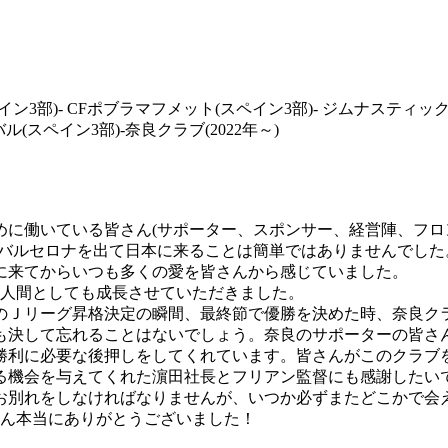
イン3部)- CFポブラマフメット(スペイン3部)- ジムナスティッ
ル(スペイン3部)-奈良クラブ(2022年～)
めに働いている皆さん(サポーター、スポンサー、経営陣、フロ
。バルセロナを出て日本に来ることは簡単ではありませんでした
に来てからいつも多くの愛を皆さんから感じていました。
た人間としても成長させていただきました。
のＪリーグ昇格決定の瞬間、最終節で優勝を決めた時、奈良クラ
も決して忘れることはないでしょう。奈良のサポーターの皆さ
勝利に必要な後押しをしてくれています。皆さんがこのクラブ
る機会を与えてくれた濵田社長とフリアン監督にも感謝したい
お別れをしなければなりませんが、いつか必ずまたどこかで会
さん本当にありがとうございました！