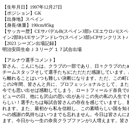
【生年月日】1997年12月27日
【ポジション】GK
【出身地】スペイン
【身長/体重】190cm/85kg
【サッカー歴】CEサバデルB(スペイン3部)- CEエウロパ(スペ
イン2部B)-UEサンアンドレウ(スペイン3部)-CPサンクリストバ
【2023 シーズン出場記録】
明治安田生命Ｊ３リーグ １７試合出場
【アルナウ選手コメント】
皆さん、こんにちは。クラブの一部であり、日々クラブのた
チームスタッフそして選手たち)にただただ感謝しています
ら離れることはいつも難しい決断になります。ただ、この町
この2年間、皆さんと共に、プロフェッショナルとして、ま
今でも思い出せば感動してしまう、ロートフィールド奈良で
ビューの日、他にも沢山の思い出がありこの先の私の人生で
らしい！選手たちは毎試合皆さんの存在を感じていますし、
れます。また、最初から私を信頼し、この素晴らしい国を知
への感謝の気持ちはいつまでも忘れません。今日は皆さんに
ます。今日から一生の奈良クラブファンが1人増えます。皆