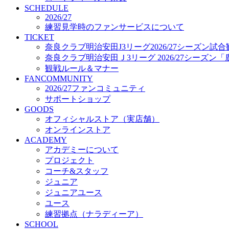
プロジェクト
SCHEDULE
コーチ&スタッフ
2026/27
練習見学時のファンサービスについて
ジュニア
TICKET
ジュニアユース
奈良クラブ明治安田J3リーグ2026/27シーズン試
ユース
奈良クラブ明治安田Ｊ3リーグ 2026/27シーズン
練習拠点（ナラディーア）
観戦ルール＆マナー
SCHOOL
FANCOMMUNITY
CLUB
2026/27ファンコミュニティ
2026/27 パートナー企業
サポートショップ
パートナー募集
GOODS
クラブ理念
オフィシャルストア（実店舗）
クラブ情報
オンラインストア
サステナビリティ
ACADEMY
Web制作支援
アカデミーについて
応援プロジェクト
プロジェクト
コーチ&スタッフ
ジュニア
ジュニアユース
ユース
練習拠点（ナラディーア）
SCHOOL