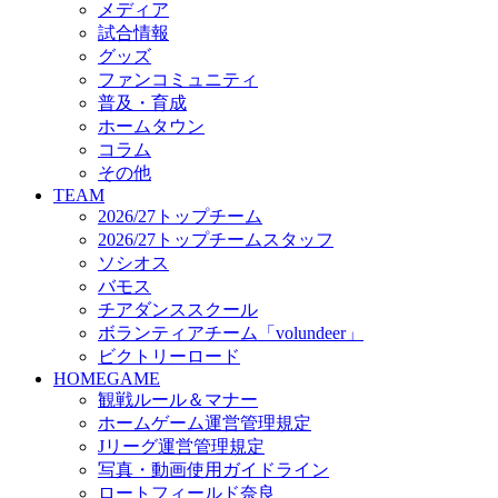
メディア
ビクトリーロード
試合情報
HOMEGAME
グッズ
観戦ルール＆マナー
ファンコミュニティ
ホームゲーム運営管理規定
普及・育成
Jリーグ運営管理規定
ホームタウン
写真・動画使用ガイドライン
コラム
ロートフィールド奈良
その他
SCHEDULE
TEAM
2026/27
2026/27トップチーム
練習見学時のファンサービスについて
2026/27トップチームスタッフ
TICKET
ソシオス
奈良クラブ明治安田J3リーグ2026/27シーズン試
バモス
奈良クラブ明治安田Ｊ3リーグ 2026/27シーズン
チアダンススクール
観戦ルール＆マナー
FANCOMMUNITY
ボランティアチーム「volundeer」
2026/27ファンコミュニティ
ビクトリーロード
サポートショップ
HOMEGAME
GOODS
観戦ルール＆マナー
オフィシャルストア（実店舗）
ホームゲーム運営管理規定
オンラインストア
Jリーグ運営管理規定
ACADEMY
写真・動画使用ガイドライン
アカデミーについて
ロートフィールド奈良