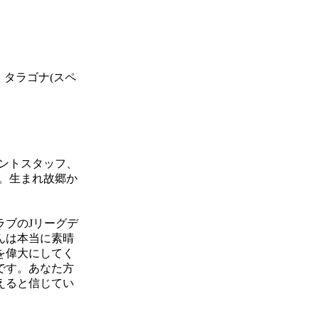
ク タラゴナ(スペ
ントスタッフ、
。生まれ故郷か
ブのJリーグデ
んは本当に素晴
を偉大にしてく
です。あなた方
えると信じてい