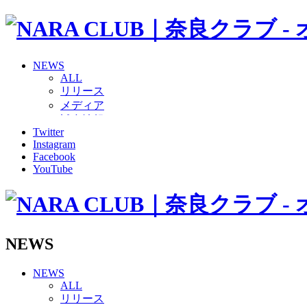
NEWS
ALL
リリース
メディア
試合情報
Twitter
グッズ
Instagram
ファンコミュニティ
Facebook
普及・育成
YouTube
ホームタウン
コラム
その他
TEAM
2026/27トップチーム
NEWS
2026/27トップチームスタッフ
ソシオス
NEWS
バモス
ALL
チアダンススクール
リリース
ボランティアチーム「volundeer」