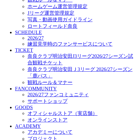
オフィシャルストア（実店舗）
ホームゲーム運営管理規定
オンラインストア
Jリーグ運営管理規定
ACADEMY
写真・動画使用ガイドライン
アカデミーについて
ロートフィールド奈良
プロジェクト
SCHEDULE
コーチ&スタッフ
2026/27
ジュニア
練習見学時のファンサービスについて
ジュニアユース
TICKET
奈良クラブ明治安田J3リーグ2026/27シーズン試
ユース
合観戦チケット
練習拠点（ナラディーア）
奈良クラブ明治安田Ｊ3リーグ 2026/27シーズン
SCHOOL
CLUB
「鹿パス」
2026/27 パートナー企業
観戦ルール＆マナー
パートナー募集
FANCOMMUNITY
クラブ理念
2026/27ファンコミュニティ
クラブ情報
サポートショップ
サステナビリティ
GOODS
オフィシャルストア（実店舗）
Web制作支援
オンラインストア
応援プロジェクト
ACADEMY
アカデミーについて
プロジェクト