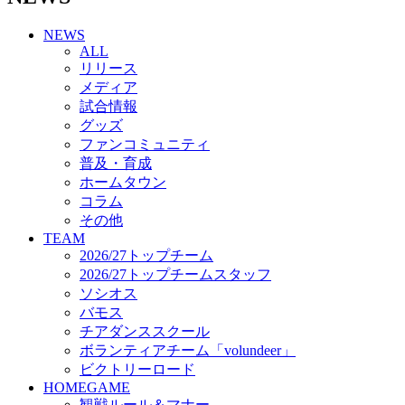
チアダンススクール
NEWS
ボランティアチーム「volundeer」
ALL
ビクトリーロード
リリース
HOMEGAME
メディア
観戦ルール＆マナー
試合情報
ホームゲーム運営管理規定
グッズ
Jリーグ運営管理規定
ファンコミュニティ
写真・動画使用ガイドライン
普及・育成
ロートフィールド奈良
ホームタウン
SCHEDULE
コラム
2026/27
練習見学時のファンサービスについて
その他
TICKET
TEAM
奈良クラブ明治安田J3リーグ2026/27シーズン試
2026/27トップチーム
合観戦チケット
2026/27トップチームスタッフ
奈良クラブ明治安田Ｊ3リーグ 2026/27シーズン
ソシオス
「鹿パス」
バモス
観戦ルール＆マナー
チアダンススクール
FANCOMMUNITY
ボランティアチーム「volundeer」
2026/27ファンコミュニティ
ビクトリーロード
サポートショップ
HOMEGAME
GOODS
観戦ルール＆マナー