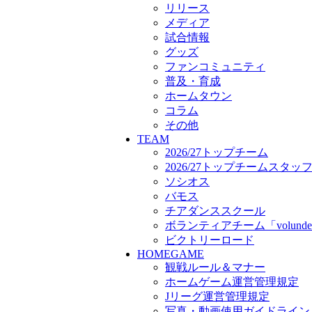
ボランティアチーム「volunde
リリース
ビクトリーロード
メディア
HOMEGAME
試合情報
観戦ルール＆マナー
グッズ
ホームゲーム運営管理規定
ファンコミュニティ
Jリーグ運営管理規定
普及・育成
写真・動画使用ガイドライン
ホームタウン
ロートフィールド奈良
コラム
SCHEDULE
その他
2026/27
TEAM
練習見学時のファンサービス
2026/27トップチーム
TICKET
2026/27トップチームスタッ
奈良クラブ明治安田J3リーグ2
ソシオス
奈良クラブ明治安田Ｊ3リーグ 
バモス
観戦ルール＆マナー
チアダンススクール
FANCOMMUNITY
ボランティアチーム「volunde
2026/27ファンコミュニティ
ビクトリーロード
サポートショップ
HOMEGAME
GOODS
観戦ルール＆マナー
オフィシャルストア（実店舗
ホームゲーム運営管理規定
オンラインストア
Jリーグ運営管理規定
ACADEMY
アカデミーについて
写真・動画使用ガイドライン