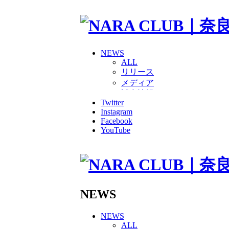
NEWS
ALL
リリース
メディア
試合情報
Twitter
グッズ
Instagram
ファンコミュニティ
Facebook
普及・育成
YouTube
ホームタウン
コラム
その他
TEAM
2026/27トップチーム
2026/27トップチームスタッ
NEWS
ソシオス
バモス
NEWS
チアダンススクール
ALL