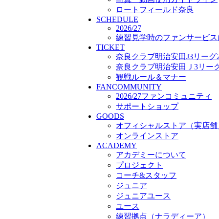
プロジェクト
ロートフィールド奈良
SCHEDULE
コーチ&スタッフ
2026/27
ジュニア
練習見学時のファンサービス
ジュニアユース
TICKET
ユース
奈良クラブ明治安田J3リーグ2
練習拠点（ナラディーア）
奈良クラブ明治安田Ｊ3リーグ 
SCHOOL
観戦ルール＆マナー
CLUB
FANCOMMUNITY
2026/27 パートナー企業
2026/27ファンコミュニティ
パートナー募集
サポートショップ
クラブ理念
GOODS
クラブ情報
オフィシャルストア（実店舗
サステナビリティ
オンラインストア
Web制作支援
ACADEMY
応援プロジェクト
アカデミーについて
プロジェクト
コーチ&スタッフ
ジュニア
ジュニアユース
ユース
練習拠点（ナラディーア）