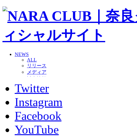
NEWS
ALL
リリース
メディア
試合情報
Twitter
グッズ
ファンコミュニティ
普及・育成
Instagram
ホームタウン
コラム
Facebook
その他
TEAM
YouTube
2026/27トップチーム
2026/27トップチームスタッフ