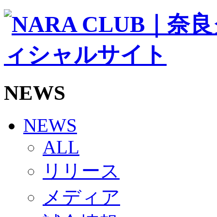
ソシオス
バモス
チアダンススクール
ボランティアチーム「volundeer」
ビクトリーロード
HOMEGAME
観戦ルール＆マナー
ホームゲーム運営管理規定
NEWS
Jリーグ運営管理規定
写真・動画使用ガイドライン
ロートフィールド奈良
SCHEDULE
NEWS
2026/27
練習見学時のファンサービスについて
ALL
TICKET
奈良クラブ明治安田J3リーグ2026/27シーズン試
リリース
奈良クラブ明治安田Ｊ3リーグ 2026/27シーズン
観戦ルール＆マナー
FANCOMMUNITY
メディア
2026/27ファンコミュニティ
サポートショップ
GOODS