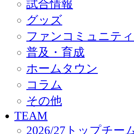
試合情報
オフィシャルストア（実店舗）
オンラインストア
ACADEMY
グッズ
アカデミーについて
プロジェクト
ファンコミュニティ
コーチ&スタッフ
ジュニア
ジュニアユース
普及・育成
ユース
練習拠点（ナラディーア）
ホームタウン
SCHOOL
CLUB
2026/27 パートナー企業
コラム
パートナー募集
クラブ理念
クラブ情報
その他
サステナビリティ
Web制作支援
TEAM
応援プロジェクト
2026/27トップチー