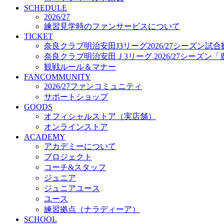
プロジェクト
SCHEDULE
コーチ&スタッフ
2026/27
練習見学時のファンサービスについて
ジュニア
TICKET
ジュニアユース
奈良クラブ明治安田J3リーグ2026/27シーズン試
ユース
奈良クラブ明治安田Ｊ3リーグ 2026/27シーズン
練習拠点（ナラディーア）
観戦ルール＆マナー
SCHOOL
FANCOMMUNITY
CLUB
2026/27ファンコミュニティ
2026/27 パートナー企業
サポートショップ
パートナー募集
GOODS
クラブ理念
オフィシャルストア（実店舗）
クラブ情報
オンラインストア
サステナビリティ
ACADEMY
Web制作支援
アカデミーについて
応援プロジェクト
プロジェクト
コーチ&スタッフ
ジュニア
ジュニアユース
ユース
練習拠点（ナラディーア）
SCHOOL