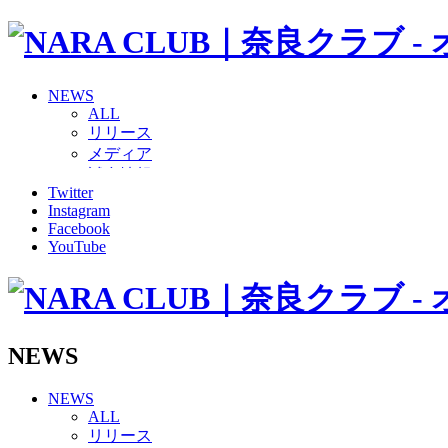
NEWS
ALL
リリース
メディア
試合情報
Twitter
グッズ
Instagram
ファンコミュニティ
Facebook
普及・育成
YouTube
ホームタウン
コラム
その他
TEAM
2026/27トップチーム
NEWS
2026/27トップチームスタッフ
ソシオス
NEWS
バモス
ALL
チアダンススクール
リリース
ボランティアチーム「volundeer」