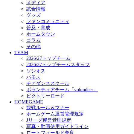
メディア
ビクトリーロード
試合情報
HOMEGAME
グッズ
観戦ルール＆マナー
ファンコミュニティ
ホームゲーム運営管理規定
普及・育成
Jリーグ運営管理規定
ホームタウン
写真・動画使用ガイドライン
コラム
ロートフィールド奈良
その他
SCHEDULE
TEAM
2026/27
2026/27トップチーム
練習見学時のファンサービスについて
2026/27トップチームスタッフ
TICKET
ソシオス
奈良クラブ明治安田J3リーグ2026/27シーズン試
バモス
奈良クラブ明治安田Ｊ3リーグ 2026/27シーズン
チアダンススクール
観戦ルール＆マナー
FANCOMMUNITY
ボランティアチーム「volundeer」
2026/27ファンコミュニティ
ビクトリーロード
サポートショップ
HOMEGAME
GOODS
観戦ルール＆マナー
オフィシャルストア（実店舗）
ホームゲーム運営管理規定
オンラインストア
Jリーグ運営管理規定
ACADEMY
写真・動画使用ガイドライン
アカデミーについて
ロートフィールド奈良