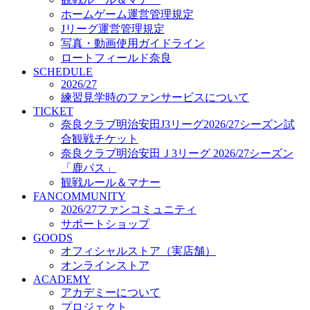
オフィシャルストア（実店舗）
ホームゲーム運営管理規定
オンラインストア
Jリーグ運営管理規定
ACADEMY
写真・動画使用ガイドライン
アカデミーについて
ロートフィールド奈良
プロジェクト
SCHEDULE
コーチ&スタッフ
2026/27
ジュニア
練習見学時のファンサービスについて
ジュニアユース
TICKET
奈良クラブ明治安田J3リーグ2026/27シーズン試
ユース
合観戦チケット
練習拠点（ナラディーア）
奈良クラブ明治安田Ｊ3リーグ 2026/27シーズン
SCHOOL
CLUB
「鹿パス」
2026/27 パートナー企業
観戦ルール＆マナー
パートナー募集
FANCOMMUNITY
クラブ理念
2026/27ファンコミュニティ
クラブ情報
サポートショップ
サステナビリティ
GOODS
オフィシャルストア（実店舗）
Web制作支援
オンラインストア
応援プロジェクト
ACADEMY
アカデミーについて
プロジェクト