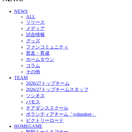
チアダンススクール
NEWS
ボランティアチーム「volundeer」
ALL
ビクトリーロード
リリース
HOMEGAME
メディア
観戦ルール＆マナー
試合情報
ホームゲーム運営管理規定
グッズ
Jリーグ運営管理規定
ファンコミュニティ
写真・動画使用ガイドライン
普及・育成
ロートフィールド奈良
ホームタウン
SCHEDULE
コラム
2026/27
練習見学時のファンサービスについて
その他
TICKET
TEAM
奈良クラブ明治安田J3リーグ2026/27シーズン試
2026/27トップチーム
合観戦チケット
2026/27トップチームスタッフ
奈良クラブ明治安田Ｊ3リーグ 2026/27シーズン
ソシオス
「鹿パス」
バモス
観戦ルール＆マナー
チアダンススクール
FANCOMMUNITY
ボランティアチーム「volundeer」
2026/27ファンコミュニティ
ビクトリーロード
サポートショップ
HOMEGAME
GOODS
観戦ルール＆マナー