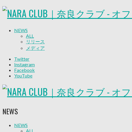
NEWS
ALL
リリース
メディア
試合情報
Twitter
グッズ
Instagram
ファンコミュニティ
Facebook
普及・育成
YouTube
ホームタウン
コラム
その他
TEAM
2026/27トップチーム
NEWS
2026/27トップチームスタッフ
ソシオス
バモス
NEWS
ALL
チアダンススクール