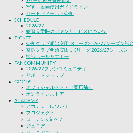
Jリーグ運営管理規定
ACADEMY
写真・動画使用ガイドライン
アカデミーについて
ロートフィールド奈良
プロジェクト
SCHEDULE
コーチ&スタッフ
2026/27
ジュニア
練習見学時のファンサービスについて
ジュニアユース
TICKET
ユース
奈良クラブ明治安田J3リーグ2026/27シーズン
練習拠点（ナラディーア）
奈良クラブ明治安田Ｊ3リーグ 2026/27シーズン
SCHOOL
観戦ルール＆マナー
CLUB
FANCOMMUNITY
2026/27 パートナー企業
2026/27ファンコミュニティ
パートナー募集
サポートショップ
クラブ理念
GOODS
クラブ情報
オフィシャルストア（実店舗）
サステナビリティ
オンラインストア
Web制作支援
ACADEMY
アカデミーについて
応援プロジェクト
プロジェクト
コーチ&スタッフ
ジュニア
ジュニアユース