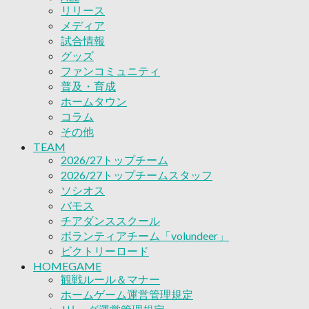
リリース
ボランティアチーム「volundeer」
メディア
ビクトリーロード
試合情報
HOMEGAME
グッズ
観戦ルール＆マナー
ファンコミュニティ
ホームゲーム運営管理規定
普及・育成
Jリーグ運営管理規定
ホームタウン
写真・動画使用ガイドライン
コラム
ロートフィールド奈良
その他
SCHEDULE
2026/27
TEAM
練習見学時のファンサービスについて
2026/27トップチーム
TICKET
2026/27トップチームスタッフ
奈良クラブ明治安田J3リーグ2026/27シーズン
ソシオス
奈良クラブ明治安田Ｊ3リーグ 2026/27シーズン
バモス
観戦ルール＆マナー
チアダンススクール
FANCOMMUNITY
ボランティアチーム「volundeer」
2026/27ファンコミュニティ
ビクトリーロード
サポートショップ
HOMEGAME
GOODS
観戦ルール＆マナー
オフィシャルストア（実店舗）
ホームゲーム運営管理規定
オンラインストア