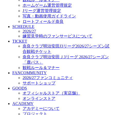
オフィシャルストア（実店舗）
ホームゲーム運営管理規定
オンラインストア
Jリーグ運営管理規定
ACADEMY
写真・動画使用ガイドライン
アカデミーについて
ロートフィールド奈良
プロジェクト
SCHEDULE
コーチ&スタッフ
2026/27
ジュニア
練習見学時のファンサービスについて
ジュニアユース
TICKET
奈良クラブ明治安田J3リーグ2026/27シーズン試
ユース
合観戦チケット
練習拠点（ナラディーア）
奈良クラブ明治安田Ｊ3リーグ 2026/27シーズン
SCHOOL
CLUB
「鹿パス」
2026/27 パートナー企業
観戦ルール＆マナー
パートナー募集
FANCOMMUNITY
クラブ理念
2026/27ファンコミュニティ
クラブ情報
サポートショップ
サステナビリティ
GOODS
オフィシャルストア（実店舗）
Web制作支援
オンラインストア
応援プロジェクト
ACADEMY
アカデミーについて
プロジェクト