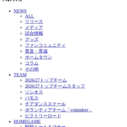
チアダンススクール
NEWS
ボランティアチーム「volundeer」
ALL
ビクトリーロード
リリース
HOMEGAME
メディア
観戦ルール＆マナー
試合情報
ホームゲーム運営管理規定
グッズ
Jリーグ運営管理規定
ファンコミュニティ
写真・動画使用ガイドライン
普及・育成
ロートフィールド奈良
ホームタウン
SCHEDULE
コラム
2026/27
練習見学時のファンサービスについて
その他
TICKET
TEAM
奈良クラブ明治安田J3リーグ2026/27シーズン試
2026/27トップチーム
合観戦チケット
2026/27トップチームスタッフ
奈良クラブ明治安田Ｊ3リーグ 2026/27シーズン
ソシオス
「鹿パス」
バモス
観戦ルール＆マナー
チアダンススクール
FANCOMMUNITY
ボランティアチーム「volundeer」
2026/27ファンコミュニティ
ビクトリーロード
サポートショップ
HOMEGAME
GOODS
観戦ルール＆マナー