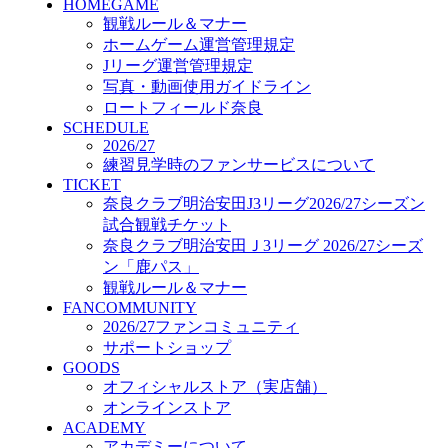
HOMEGAME
GOODS
観戦ルール＆マナー
オフィシャルストア（実店舗）
ホームゲーム運営管理規定
オンラインストア
ACADEMY
Jリーグ運営管理規定
アカデミーについて
写真・動画使用ガイドライン
プロジェクト
ロートフィールド奈良
コーチ&スタッフ
SCHEDULE
2026/27
ジュニア
練習見学時のファンサービスについて
ジュニアユース
TICKET
ユース
奈良クラブ明治安田J3リーグ2026/27シーズン
練習拠点（ナラディーア）
試合観戦チケット
SCHOOL
奈良クラブ明治安田Ｊ3リーグ 2026/27シーズ
CLUB
ン「鹿パス」
2026/27 パートナー企業
観戦ルール＆マナー
パートナー募集
FANCOMMUNITY
クラブ理念
2026/27ファンコミュニティ
クラブ情報
サポートショップ
サステナビリティ
GOODS
Web制作支援
オフィシャルストア（実店舗）
応援プロジェクト
オンラインストア
ACADEMY
アカデミーについて