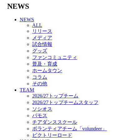
バモス
NEWS
チアダンススクール
ボランティアチーム「volundeer」
NEWS
ビクトリーロード
ALL
HOMEGAME
リリース
観戦ルール＆マナー
メディア
ホームゲーム運営管理規定
試合情報
Jリーグ運営管理規定
グッズ
写真・動画使用ガイドライン
ファンコミュニティ
ロートフィールド奈良
普及・育成
SCHEDULE
ホームタウン
2026/27
コラム
練習見学時のファンサービスについて
その他
TICKET
TEAM
奈良クラブ明治安田J3リーグ2026/27シーズン
2026/27トップチーム
試合観戦チケット
2026/27トップチームスタッフ
奈良クラブ明治安田Ｊ3リーグ 2026/27シーズ
ソシオス
ン「鹿パス」
バモス
観戦ルール＆マナー
チアダンススクール
FANCOMMUNITY
ボランティアチーム「volundeer」
2026/27ファンコミュニティ
ビクトリーロード
サポートショップ