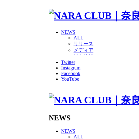
NEWS
ALL
リリース
メディア
試合情報
Twitter
グッズ
Instagram
ファンコミュニティ
Facebook
普及・育成
YouTube
ホームタウン
コラム
その他
TEAM
2026/27トップチーム
2026/27トップチームスタッ
NEWS
ソシオス
バモス
NEWS
チアダンススクール
ALL