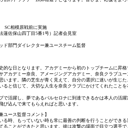
節 SC相模原戦前に実施
法蓮佐保山四丁目5番1号）記者会見室
ッド部門ダイレクター兼ユースチーム監督
歴史的な日となります。アカデミーから初のトップチームに昇格
サアカデミー奈良、アメージングアカデミー、奈良クラブユー
思います。隣の芝生が青く見えて、自分の選択に迷いが生じた
いると信じて、大切な人生を奈良クラブにかけてくれたことを
ブで活躍し、夢であるバルセロナに到達できるかは本人の活躍
飛び込んで来てもらえればと思います。
兼ユース監督コメント】
いる時、もっていない時も常に最善の判断を行うことができる
てることができたと思います。彼は攻撃の場面で目立つ選手で