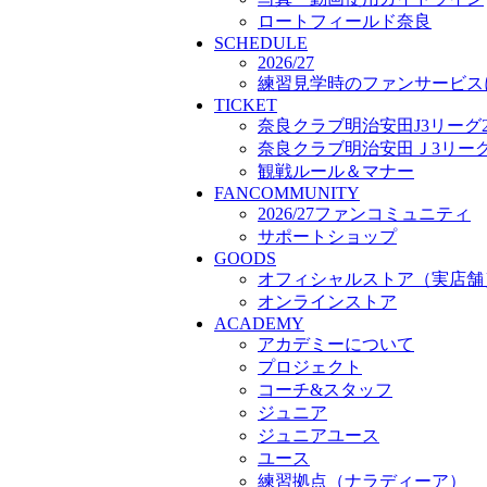
プロジェクト
ロートフィールド奈良
SCHEDULE
コーチ&スタッフ
2026/27
ジュニア
練習見学時のファンサービス
ジュニアユース
TICKET
ユース
奈良クラブ明治安田J3リーグ2
練習拠点（ナラディーア）
奈良クラブ明治安田Ｊ3リーグ 
SCHOOL
観戦ルール＆マナー
CLUB
FANCOMMUNITY
2026/27 パートナー企業
2026/27ファンコミュニティ
パートナー募集
サポートショップ
クラブ理念
GOODS
クラブ情報
オフィシャルストア（実店舗
サステナビリティ
オンラインストア
Web制作支援
ACADEMY
応援プロジェクト
アカデミーについて
プロジェクト
コーチ&スタッフ
ジュニア
ジュニアユース
ユース
練習拠点（ナラディーア）