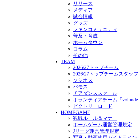
ボランティアチーム「volunde
リリース
ビクトリーロード
メディア
HOMEGAME
試合情報
観戦ルール＆マナー
グッズ
ホームゲーム運営管理規定
ファンコミュニティ
Jリーグ運営管理規定
普及・育成
写真・動画使用ガイドライン
ホームタウン
ロートフィールド奈良
コラム
SCHEDULE
その他
2026/27
TEAM
練習見学時のファンサービス
2026/27トップチーム
TICKET
2026/27トップチームスタッ
奈良クラブ明治安田J3リーグ2
ソシオス
奈良クラブ明治安田Ｊ3リーグ 
バモス
観戦ルール＆マナー
チアダンススクール
FANCOMMUNITY
ボランティアチーム「volunde
2026/27ファンコミュニティ
ビクトリーロード
サポートショップ
HOMEGAME
GOODS
観戦ルール＆マナー
オフィシャルストア（実店舗
ホームゲーム運営管理規定
オンラインストア
Jリーグ運営管理規定
ACADEMY
アカデミーについて
写真・動画使用ガイドライン