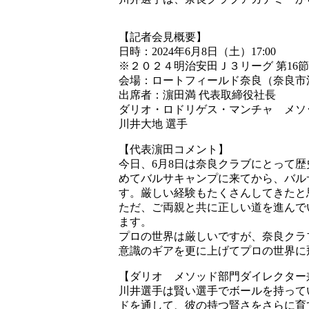
【記者会見概要】
日時：2024年6月8日（土）17:00
※２０２４明治安田Ｊ３リーグ 第16
会場：ロートフィールド奈良（奈良市
出席者：濵田満 代表取締役社長
ダリオ・ロドリゲス・マンチャ メソ
川井大地 選手
【代表濵田コメント】
今日、6月8日は奈良クラブにとって
めてバルサキャンプに来てから、バル
す。厳しい経験もたくさんしてきたと
ただ、ご両親と共に正しい道を進んで
ます。
プロの世界は厳しいですが、奈良クラ
意識のギアを更に上げてプロの世界に
【ダリオ メソッド部門ダイレクター
川井選手は賢い選手でボールを持って
ドを通して、彼の持つ賢さをさらに育