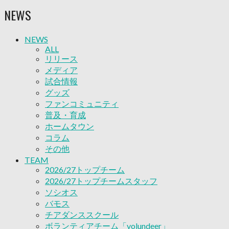
ソシオス
NEWS
バモス
チアダンススクール
ボランティアチーム「volundeer」
NEWS
ビクトリーロード
ALL
HOMEGAME
リリース
観戦ルール＆マナー
メディア
ホームゲーム運営管理規定
試合情報
Jリーグ運営管理規定
グッズ
写真・動画使用ガイドライン
ファンコミュニティ
ロートフィールド奈良
普及・育成
SCHEDULE
ホームタウン
2026/27
コラム
練習見学時のファンサービスについて
その他
TICKET
TEAM
奈良クラブ明治安田J3リーグ2026/27シーズン試
2026/27トップチーム
合観戦チケット
2026/27トップチームスタッフ
奈良クラブ明治安田Ｊ3リーグ 2026/27シーズン
ソシオス
「鹿パス」
バモス
観戦ルール＆マナー
チアダンススクール
FANCOMMUNITY
ボランティアチーム「volundeer」