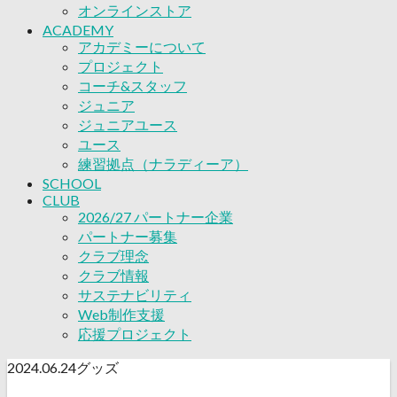
応援プロジェクト
オンラインストア
ACADEMY
アカデミーについて
プロジェクト
コーチ&スタッフ
ジュニア
ジュニアユース
ユース
練習拠点（ナラディーア）
SCHOOL
CLUB
2026/27 パートナー企業
パートナー募集
クラブ理念
クラブ情報
サステナビリティ
Web制作支援
応援プロジェクト
2024.06.24
グッズ