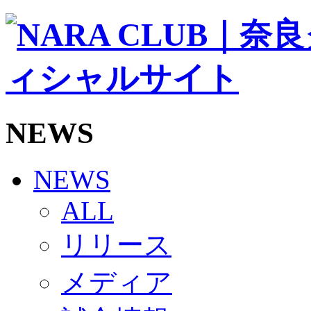
ソシオス
バモス
チアダンススクール
ボランティアチーム「volundeer」
ビクトリーロード
HOMEGAME
観戦ルール＆マナー
ホームゲーム運営管理規定
NEWS
Jリーグ運営管理規定
写真・動画使用ガイドライン
ロートフィールド奈良
SCHEDULE
NEWS
2026/27
練習見学時のファンサービスについて
ALL
TICKET
奈良クラブ明治安田J3リーグ2026/27シーズン試
リリース
奈良クラブ明治安田Ｊ3リーグ 2026/27シーズン
観戦ルール＆マナー
FANCOMMUNITY
メディア
2026/27ファンコミュニティ
サポートショップ
GOODS