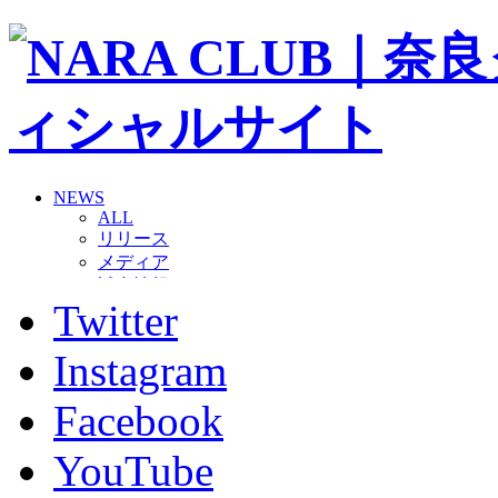
NEWS
ALL
リリース
メディア
試合情報
Twitter
グッズ
ファンコミュニティ
普及・育成
Instagram
ホームタウン
コラム
Facebook
その他
TEAM
YouTube
2026/27トップチーム
2026/27トップチームスタッフ