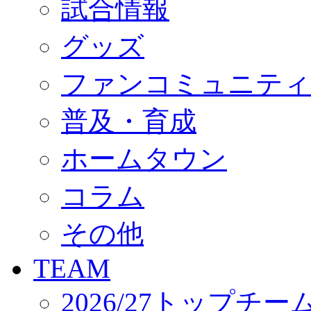
試合情報
オフィシャルストア（実店舗）
オンラインストア
ACADEMY
グッズ
アカデミーについて
プロジェクト
ファンコミュニティ
コーチ&スタッフ
ジュニア
ジュニアユース
普及・育成
ユース
練習拠点（ナラディーア）
ホームタウン
SCHOOL
CLUB
2026/27 パートナー企業
コラム
パートナー募集
クラブ理念
クラブ情報
その他
サステナビリティ
Web制作支援
TEAM
応援プロジェクト
2026/27トップチー