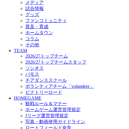
メディア
ビクトリーロード
試合情報
HOMEGAME
グッズ
観戦ルール＆マナー
ファンコミュニティ
ホームゲーム運営管理規定
普及・育成
Jリーグ運営管理規定
ホームタウン
写真・動画使用ガイドライン
コラム
ロートフィールド奈良
その他
SCHEDULE
TEAM
2026/27
2026/27トップチーム
練習見学時のファンサービスについて
2026/27トップチームスタッフ
TICKET
ソシオス
奈良クラブ明治安田J3リーグ2026/27シーズン試
バモス
奈良クラブ明治安田Ｊ3リーグ 2026/27シーズン
チアダンススクール
観戦ルール＆マナー
FANCOMMUNITY
ボランティアチーム「volundeer」
2026/27ファンコミュニティ
ビクトリーロード
サポートショップ
HOMEGAME
GOODS
観戦ルール＆マナー
オフィシャルストア（実店舗）
ホームゲーム運営管理規定
オンラインストア
Jリーグ運営管理規定
ACADEMY
写真・動画使用ガイドライン
アカデミーについて
ロートフィールド奈良