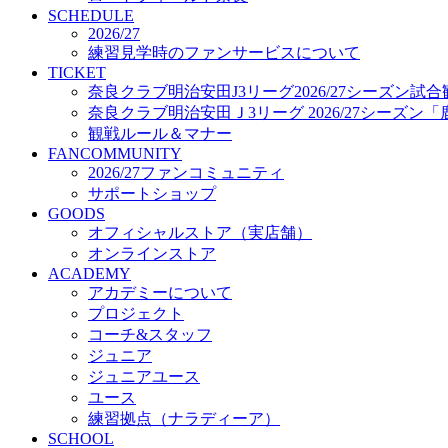
プロジェクト
SCHEDULE
コーチ&スタッフ
2026/27
練習見学時のファンサービスについて
ジュニア
TICKET
ジュニアユース
奈良クラブ明治安田J3リーグ2026/27シーズン試
ユース
奈良クラブ明治安田Ｊ3リーグ 2026/27シーズン
練習拠点（ナラディーア）
観戦ルール＆マナー
SCHOOL
FANCOMMUNITY
CLUB
2026/27ファンコミュニティ
2026/27 パートナー企業
サポートショップ
パートナー募集
GOODS
クラブ理念
オフィシャルストア（実店舗）
クラブ情報
オンラインストア
サステナビリティ
ACADEMY
Web制作支援
アカデミーについて
応援プロジェクト
プロジェクト
コーチ&スタッフ
ジュニア
ジュニアユース
ユース
練習拠点（ナラディーア）
SCHOOL