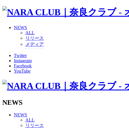
NEWS
ALL
リリース
メディア
試合情報
Twitter
グッズ
Instagram
ファンコミュニティ
Facebook
普及・育成
YouTube
ホームタウン
コラム
その他
TEAM
2026/27トップチーム
NEWS
2026/27トップチームスタッフ
ソシオス
NEWS
バモス
ALL
チアダンススクール
リリース
ボランティアチーム「volundeer」