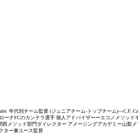
Vidalet 年代別チーム監督 (ジュニアチーム-トップチーム)―C.F. Can 
ジローナFCのカンテラ選手 個人アドバイザーーエコノメソッド
関西メソッド部門ダイレクター アメージングアカデミー山梨メ
クター兼ユース監督