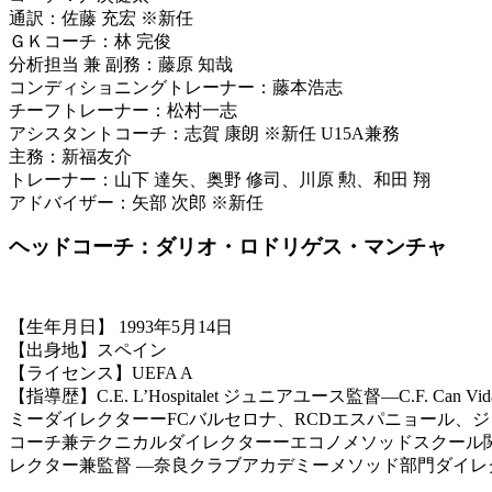
通訳：佐藤 充宏 ※新任
ＧＫコーチ：林 完俊
分析担当 兼 副務：藤原 知哉
コンディショニングトレーナー：藤本浩志
チーフトレーナー：松村一志
アシスタントコーチ：志賀 康朗 ※新任 U15A兼務
主務：新福友介
トレーナー：山下 達矢、奥野 修司、川原 勲、和田 翔
アドバイザー：矢部 次郎 ※新任
ヘッドコーチ：ダリオ・ロドリゲス・マンチャ
【生年月日】 1993年5月14日
【出身地】スペイン
【ライセンス】UEFA A
【指導歴】C.E. L’Hospitalet ジュニアユース監督―C.F. Can 
ミーダイレクターーFCバルセロナ、RCDエスパニョール、
コーチ兼テクニカルダイレクターーエコノメソッドスクール
レクター兼監督 ―奈良クラブアカデミーメソッド部門ダイレ