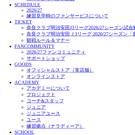
プロジェクト
SCHEDULE
コーチ&スタッフ
2026/27
練習見学時のファンサービスについて
ジュニア
TICKET
ジュニアユース
奈良クラブ明治安田J3リーグ2026/27シーズン試
ユース
奈良クラブ明治安田Ｊ3リーグ 2026/27シーズン
練習拠点（ナラディーア）
観戦ルール＆マナー
SCHOOL
FANCOMMUNITY
CLUB
2026/27ファンコミュニティ
2026/27 パートナー企業
サポートショップ
パートナー募集
GOODS
クラブ理念
オフィシャルストア（実店舗）
クラブ情報
オンラインストア
サステナビリティ
ACADEMY
Web制作支援
アカデミーについて
応援プロジェクト
プロジェクト
コーチ&スタッフ
ジュニア
ジュニアユース
ユース
練習拠点（ナラディーア）
SCHOOL