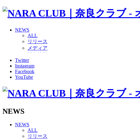
NEWS
ALL
リリース
メディア
試合情報
Twitter
グッズ
Instagram
ファンコミュニティ
Facebook
普及・育成
YouTube
ホームタウン
コラム
その他
TEAM
2026/27トップチーム
NEWS
2026/27トップチームスタッフ
ソシオス
NEWS
バモス
ALL
チアダンススクール
リリース
ボランティアチーム「volundeer」