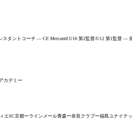
シスタントコーチ ― CE Mercantil U16 第2監督/U12 第1監督 
アカデミー
ーアミティエSC京都ーラインメール青森ー奈良クラブー福島ユナイテ