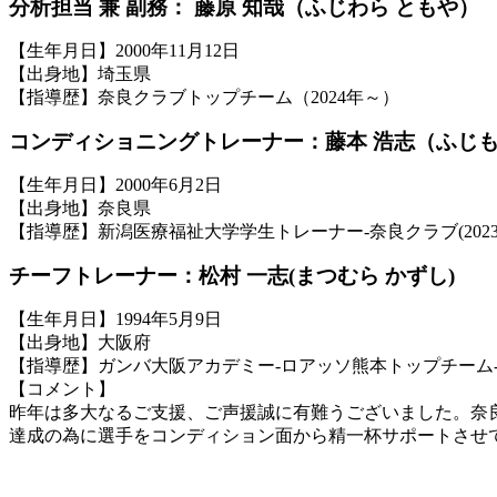
分析担当 兼 副務： 藤原 知哉（ふじわら ともや）
【生年月日】2000年11月12日
【出身地】埼玉県
【指導歴】奈良クラブトップチーム（2024年～）
コンディショニングトレーナー：藤本 浩志（ふじも
【生年月日】2000年6月2日
【出身地】奈良県
【指導歴】新潟医療福祉大学学生トレーナー-奈良クラブ(2023
チーフトレーナー：松村 一志(まつむら かずし)
【生年月日】1994年5月9日
【出身地】大阪府
【指導歴】ガンバ大阪アカデミー-ロアッソ熊本トップチーム- V
【コメント】
昨年は多大なるご支援、ご声援誠に有難うございました。奈良
達成の為に選手をコンディション面から精一杯サポートさせ