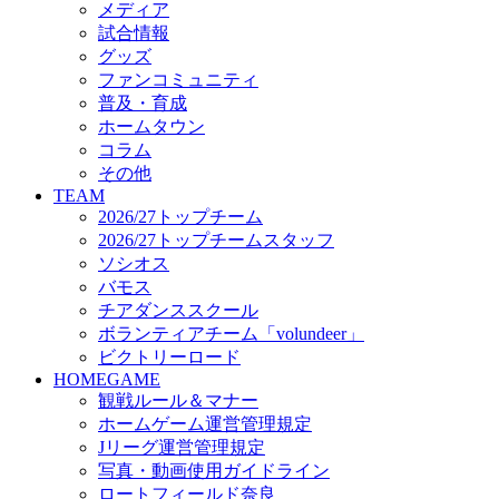
メディア
ビクトリーロード
試合情報
HOMEGAME
グッズ
観戦ルール＆マナー
ファンコミュニティ
ホームゲーム運営管理規定
普及・育成
Jリーグ運営管理規定
ホームタウン
写真・動画使用ガイドライン
コラム
ロートフィールド奈良
その他
SCHEDULE
TEAM
2026/27
2026/27トップチーム
練習見学時のファンサービスについて
2026/27トップチームスタッフ
TICKET
ソシオス
奈良クラブ明治安田J3リーグ2026/27シーズン試
バモス
奈良クラブ明治安田Ｊ3リーグ 2026/27シーズン
チアダンススクール
観戦ルール＆マナー
FANCOMMUNITY
ボランティアチーム「volundeer」
2026/27ファンコミュニティ
ビクトリーロード
サポートショップ
HOMEGAME
GOODS
観戦ルール＆マナー
オフィシャルストア（実店舗）
ホームゲーム運営管理規定
オンラインストア
Jリーグ運営管理規定
ACADEMY
写真・動画使用ガイドライン
アカデミーについて
ロートフィールド奈良