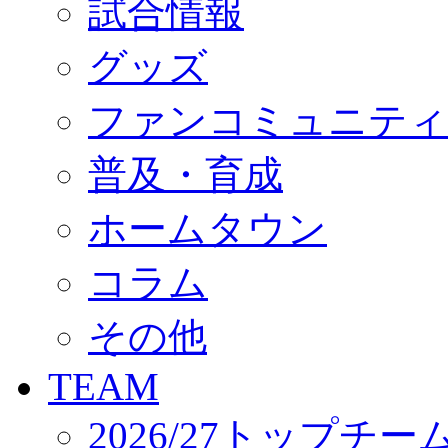
試合情報
オフィシャルストア（実店舗）
オンラインストア
ACADEMY
グッズ
アカデミーについて
プロジェクト
ファンコミュニティ
コーチ&スタッフ
ジュニア
ジュニアユース
普及・育成
ユース
練習拠点（ナラディーア）
ホームタウン
SCHOOL
CLUB
2026/27 パートナー企業
コラム
パートナー募集
クラブ理念
クラブ情報
その他
サステナビリティ
Web制作支援
TEAM
応援プロジェクト
2026/27トップチー