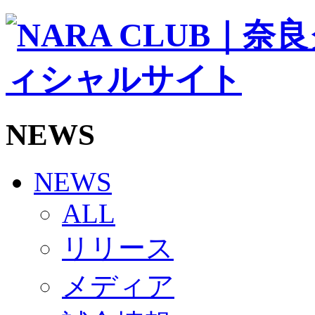
ソシオス
バモス
チアダンススクール
ボランティアチーム「volundeer」
ビクトリーロード
HOMEGAME
観戦ルール＆マナー
ホームゲーム運営管理規定
NEWS
Jリーグ運営管理規定
写真・動画使用ガイドライン
ロートフィールド奈良
SCHEDULE
NEWS
2026/27
練習見学時のファンサービスについて
ALL
TICKET
奈良クラブ明治安田J3リーグ2026/27シーズン試
リリース
奈良クラブ明治安田Ｊ3リーグ 2026/27シーズン
観戦ルール＆マナー
FANCOMMUNITY
メディア
2026/27ファンコミュニティ
サポートショップ
GOODS