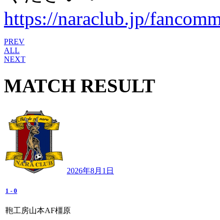
https://naraclub.jp/fancomm
PREV
ALL
NEXT
MATCH RESULT
2026年8月1日
1
-
0
鞄工房山本AF橿原