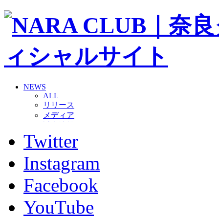
NEWS
ALL
リリース
メディア
試合情報
Twitter
グッズ
ファンコミュニティ
普及・育成
Instagram
ホームタウン
コラム
Facebook
その他
TEAM
YouTube
2026/27トップチーム
2026/27トップチームスタッフ