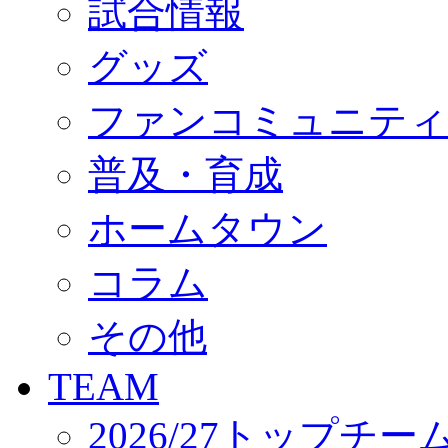
試合情報
オフィシャルストア（実店舗）
オンラインストア
ACADEMY
グッズ
アカデミーについて
プロジェクト
ファンコミュニティ
コーチ&スタッフ
ジュニア
ジュニアユース
普及・育成
ユース
練習拠点（ナラディーア）
ホームタウン
SCHOOL
CLUB
2026/27 パートナー企業
コラム
パートナー募集
クラブ理念
クラブ情報
その他
サステナビリティ
Web制作支援
TEAM
応援プロジェクト
2026/27トップチー