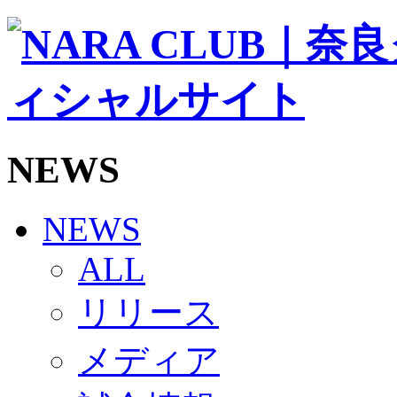
ソシオス
バモス
チアダンススクール
ボランティアチーム「volundeer」
ビクトリーロード
HOMEGAME
観戦ルール＆マナー
ホームゲーム運営管理規定
NEWS
Jリーグ運営管理規定
写真・動画使用ガイドライン
ロートフィールド奈良
SCHEDULE
NEWS
2026/27
練習見学時のファンサービスについて
ALL
TICKET
奈良クラブ明治安田J3リーグ2026/27シーズン試
リリース
奈良クラブ明治安田Ｊ3リーグ 2026/27シーズン
観戦ルール＆マナー
FANCOMMUNITY
メディア
2026/27ファンコミュニティ
サポートショップ
GOODS