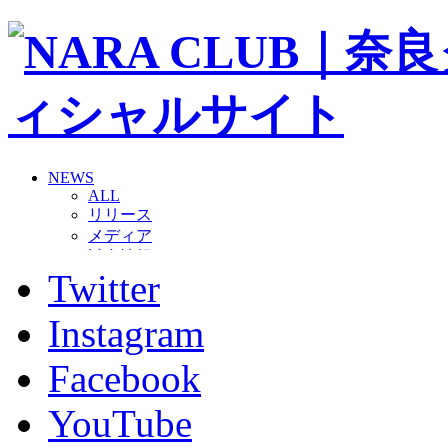
NEWS
ALL
リリース
メディア
試合情報
Twitter
グッズ
ファンコミュニティ
普及・育成
Instagram
ホームタウン
コラム
Facebook
その他
TEAM
YouTube
2026/27トップチーム
2026/27トップチームスタッフ