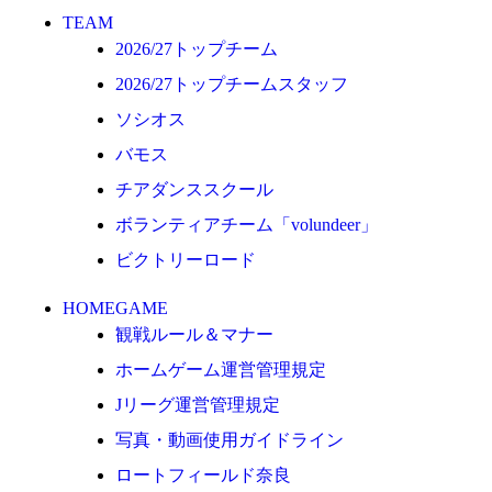
ロートフィールド奈良
TEAM
2026/27トップチーム
SCHEDULE
2026/27トップチームスタッフ
2026/27
ソシオス
練習見学時のファンサービスについて
バモス
TICKET
チアダンススクール
奈良クラブ明治安田J3リーグ2026/27シーズン
試合観戦チケット
ボランティアチーム「volundeer」
奈良クラブ明治安田Ｊ3リーグ 2026/27シーズ
ビクトリーロード
ン「鹿パス」
HOMEGAME
観戦ルール＆マナー
観戦ルール＆マナー
FANCOMMUNITY
ホームゲーム運営管理規定
2026/27ファンコミュニティ
Jリーグ運営管理規定
サポートショップ
写真・動画使用ガイドライン
ロートフィールド奈良
GOODS