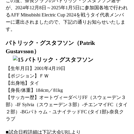
この度、奈良クラブのパトリック・グスタフソン選手
が、2024年12月8日～2025年1月5日に参加国各地で行われ
るAFF Mitsubishi Electric Cup 2024を戦うタイ代表メンバ
ーに選出されましたので、下記の通りお知らせいたしま
す。
パトリック・グスタフソン（Patrik
Gustavsson）
【生年月日】2001年4月19日
【ポジション】ＦＷ
【出身地】タイ
【身長/体重】184cm／81kg
【サッカー歴】オートヴィーダベリFF（スウェーデン３
部）-IF Sylvia（スウェーデン３部）-チエンマイFC（タイ
２部）-BGパトゥム・ユナイテッドFC (タイ1部)-奈良ク
ラブ
■試合日程詳細は下記大会URLより