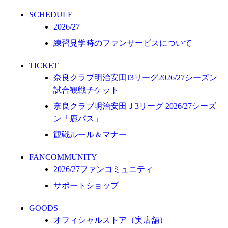
オフィシャルストア（実店舗）
SCHEDULE
オンラインストア
2026/27
練習見学時のファンサービスについて
ACADEMY
アカデミーについて
TICKET
プロジェクト
奈良クラブ明治安田J3リーグ2026/27シーズン
コーチ&スタッフ
試合観戦チケット
ジュニア
奈良クラブ明治安田Ｊ3リーグ 2026/27シーズ
ン「鹿パス」
ジュニアユース
観戦ルール＆マナー
ユース
練習拠点（ナラディーア）
FANCOMMUNITY
2026/27ファンコミュニティ
SCHOOL
サポートショップ
CLUB
2026/27 パートナー企業
GOODS
オフィシャルストア（実店舗）
パートナー募集