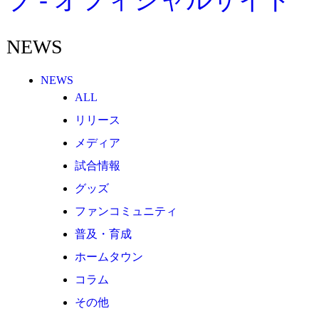
その他
TEAM
NEWS
2026/27トップチーム
2026/27トップチームスタッフ
NEWS
ソシオス
ALL
バモス
リリース
チアダンススクール
メディア
ボランティアチーム「volundeer」
試合情報
ビクトリーロード
グッズ
ファンコミュニティ
HOMEGAME
普及・育成
観戦ルール＆マナー
ホームタウン
ホームゲーム運営管理規定
コラム
Jリーグ運営管理規定
その他
写真・動画使用ガイドライン