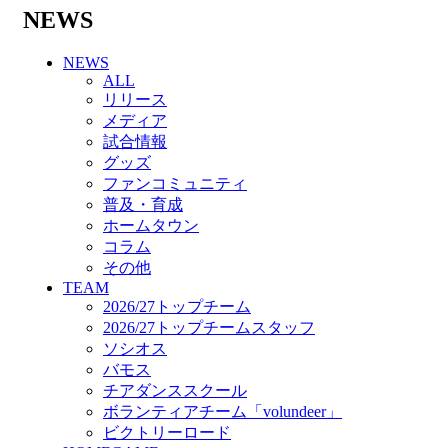
バモス
NEWS
チアダンススクール
ボランティアチーム「volundeer」
NEWS
ビクトリーロード
ALL
HOMEGAME
リリース
観戦ルール＆マナー
メディア
ホームゲーム運営管理規定
試合情報
Jリーグ運営管理規定
グッズ
写真・動画使用ガイドライン
ファンコミュニティ
ロートフィールド奈良
普及・育成
SCHEDULE
ホームタウン
2026/27
コラム
練習見学時のファンサービスについて
その他
TICKET
TEAM
奈良クラブ明治安田J3リーグ2026/27シーズン
2026/27トップチーム
試合観戦チケット
2026/27トップチームスタッフ
奈良クラブ明治安田Ｊ3リーグ 2026/27シーズ
ソシオス
ン「鹿パス」
バモス
観戦ルール＆マナー
チアダンススクール
FANCOMMUNITY
ボランティアチーム「volundeer」
2026/27ファンコミュニティ
ビクトリーロード
サポートショップ