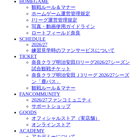
HOMEGAME
GOODS
観戦ルール＆マナー
オフィシャルストア（実店舗）
ホームゲーム運営管理規定
オンラインストア
ACADEMY
Jリーグ運営管理規定
アカデミーについて
写真・動画使用ガイドライン
プロジェクト
ロートフィールド奈良
コーチ&スタッフ
SCHEDULE
2026/27
ジュニア
練習見学時のファンサービスについて
ジュニアユース
TICKET
ユース
奈良クラブ明治安田J3リーグ2026/27シーズン
練習拠点（ナラディーア）
試合観戦チケット
SCHOOL
奈良クラブ明治安田Ｊ3リーグ 2026/27シーズ
CLUB
ン「鹿パス」
2026/27 パートナー企業
観戦ルール＆マナー
パートナー募集
FANCOMMUNITY
クラブ理念
2026/27ファンコミュニティ
クラブ情報
サポートショップ
サステナビリティ
GOODS
Web制作支援
オフィシャルストア（実店舗）
応援プロジェクト
オンラインストア
ACADEMY
アカデミーについて