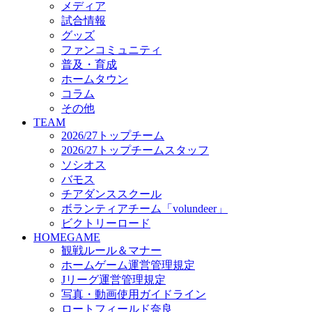
メディア
ビクトリーロード
試合情報
HOMEGAME
グッズ
観戦ルール＆マナー
ファンコミュニティ
ホームゲーム運営管理規定
普及・育成
Jリーグ運営管理規定
ホームタウン
写真・動画使用ガイドライン
コラム
ロートフィールド奈良
その他
SCHEDULE
TEAM
2026/27
2026/27トップチーム
練習見学時のファンサービスについて
2026/27トップチームスタッフ
TICKET
ソシオス
奈良クラブ明治安田J3リーグ2026/27シーズン試
バモス
奈良クラブ明治安田Ｊ3リーグ 2026/27シーズン
チアダンススクール
観戦ルール＆マナー
FANCOMMUNITY
ボランティアチーム「volundeer」
2026/27ファンコミュニティ
ビクトリーロード
サポートショップ
HOMEGAME
GOODS
観戦ルール＆マナー
オフィシャルストア（実店舗）
ホームゲーム運営管理規定
オンラインストア
Jリーグ運営管理規定
ACADEMY
写真・動画使用ガイドライン
アカデミーについて
ロートフィールド奈良