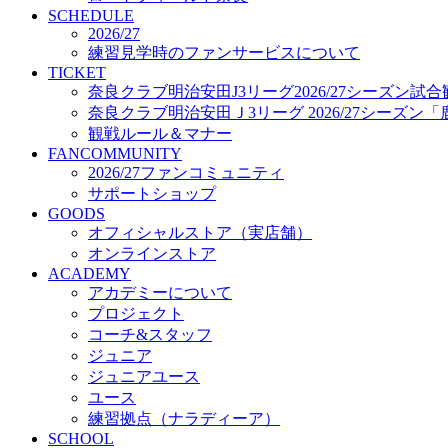
プロジェクト
SCHEDULE
コーチ&スタッフ
2026/27
練習見学時のファンサービスについて
ジュニア
TICKET
ジュニアユース
奈良クラブ明治安田J3リーグ2026/27シーズン試
ユース
奈良クラブ明治安田Ｊ3リーグ 2026/27シーズン
練習拠点（ナラディーア）
観戦ルール＆マナー
SCHOOL
FANCOMMUNITY
CLUB
2026/27ファンコミュニティ
2026/27 パートナー企業
サポートショップ
パートナー募集
GOODS
クラブ理念
オフィシャルストア（実店舗）
クラブ情報
オンラインストア
サステナビリティ
ACADEMY
Web制作支援
アカデミーについて
応援プロジェクト
プロジェクト
コーチ&スタッフ
ジュニア
ジュニアユース
ユース
練習拠点（ナラディーア）
SCHOOL