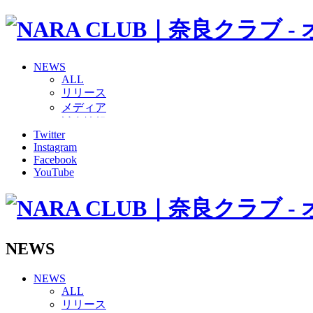
NEWS
ALL
リリース
メディア
試合情報
Twitter
グッズ
Instagram
ファンコミュニティ
Facebook
普及・育成
YouTube
ホームタウン
コラム
その他
TEAM
2026/27トップチーム
NEWS
2026/27トップチームスタッフ
ソシオス
NEWS
バモス
ALL
チアダンススクール
リリース
ボランティアチーム「volundeer」