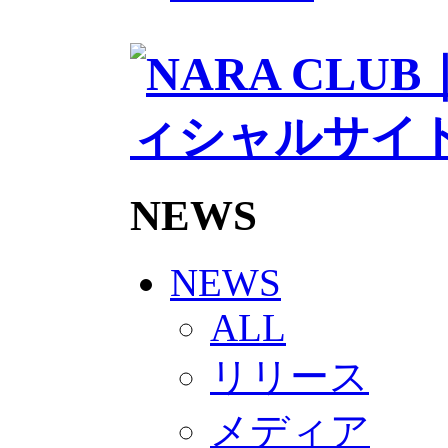
2026/27トップチームスタッフ
ソシオス
バモス
チアダンススクール
ボランティアチーム「volundeer
ビクトリーロード
HOMEGAME
観戦ルール＆マナー
ホームゲーム運営管理規定
Jリーグ運営管理規定
NEWS
写真・動画使用ガイドライン
ロートフィールド奈良
SCHEDULE
2026/27
NEWS
練習見学時のファンサービスに
TICKET
ALL
奈良クラブ明治安田J3リーグ202
奈良クラブ明治安田Ｊ3リーグ 20
リリース
観戦ルール＆マナー
FANCOMMUNITY
2026/27ファンコミュニティ
メディア
サポートショップ