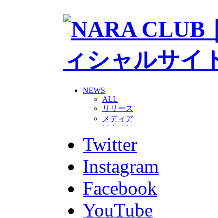
NEWS
ALL
リリース
メディア
試合情報
Twitter
グッズ
ファンコミュニティ
普及・育成
Instagram
ホームタウン
コラム
Facebook
その他
TEAM
YouTube
2026/27トップチーム