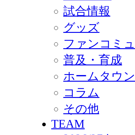
GOODS
オフィシャルストア（実店舗）
試合情報
オンラインストア
ACADEMY
グッズ
アカデミーについて
プロジェクト
コーチ&スタッフ
ファンコミ
ジュニア
ジュニアユース
ユース
普及・育成
練習拠点（ナラディーア）
SCHOOL
ホームタウ
CLUB
2026/27 パートナー企業
パートナー募集
コラム
クラブ理念
クラブ情報
サステナビリティ
その他
Web制作支援
応援プロジェクト
TEAM