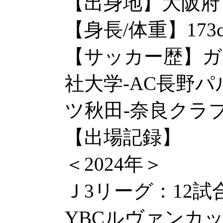
【出身地】大阪府
【身長/体重】173cm
【サッカー歴】ガ
社大学-AC長野
ツ秋田-奈良クラ
【出場記録】
＜2024年＞
Ｊ3リーグ：12試合
YBCルヴァンカッ