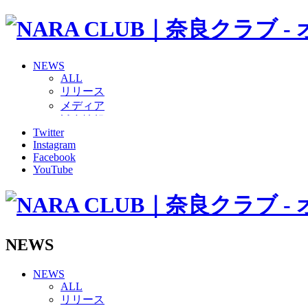
NEWS
ALL
リリース
メディア
試合情報
Twitter
グッズ
Instagram
ファンコミュニティ
Facebook
普及・育成
YouTube
ホームタウン
コラム
その他
TEAM
2026/27トップチーム
NEWS
2026/27トップチームスタッフ
ソシオス
NEWS
バモス
ALL
チアダンススクール
リリース
ボランティアチーム「volundeer」