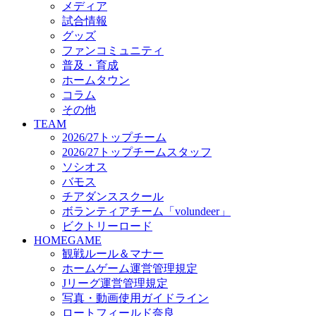
メディア
ビクトリーロード
試合情報
HOMEGAME
グッズ
観戦ルール＆マナー
ファンコミュニティ
ホームゲーム運営管理規定
普及・育成
Jリーグ運営管理規定
ホームタウン
写真・動画使用ガイドライン
コラム
ロートフィールド奈良
その他
SCHEDULE
TEAM
2026/27
2026/27トップチーム
練習見学時のファンサービスについて
2026/27トップチームスタッフ
TICKET
ソシオス
奈良クラブ明治安田J3リーグ2026/27シーズン試
バモス
奈良クラブ明治安田Ｊ3リーグ 2026/27シーズン
チアダンススクール
観戦ルール＆マナー
FANCOMMUNITY
ボランティアチーム「volundeer」
2026/27ファンコミュニティ
ビクトリーロード
サポートショップ
HOMEGAME
GOODS
観戦ルール＆マナー
オフィシャルストア（実店舗）
ホームゲーム運営管理規定
オンラインストア
Jリーグ運営管理規定
ACADEMY
写真・動画使用ガイドライン
アカデミーについて
ロートフィールド奈良