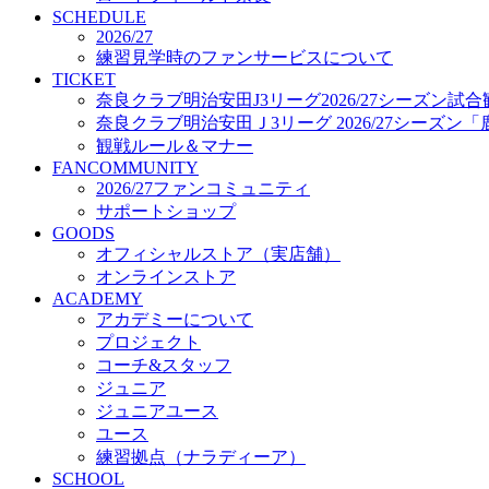
プロジェクト
SCHEDULE
コーチ&スタッフ
2026/27
練習見学時のファンサービスについて
ジュニア
TICKET
ジュニアユース
奈良クラブ明治安田J3リーグ2026/27シーズン試
ユース
奈良クラブ明治安田Ｊ3リーグ 2026/27シーズン
練習拠点（ナラディーア）
観戦ルール＆マナー
SCHOOL
FANCOMMUNITY
CLUB
2026/27ファンコミュニティ
2026/27 パートナー企業
サポートショップ
パートナー募集
GOODS
クラブ理念
オフィシャルストア（実店舗）
クラブ情報
オンラインストア
サステナビリティ
ACADEMY
Web制作支援
アカデミーについて
応援プロジェクト
プロジェクト
コーチ&スタッフ
ジュニア
ジュニアユース
ユース
練習拠点（ナラディーア）
SCHOOL