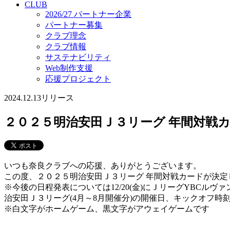
CLUB
2026/27 パートナー企業
パートナー募集
クラブ理念
クラブ情報
サステナビリティ
Web制作支援
応援プロジェクト
2024.12.13
リリース
２０２５明治安田Ｊ３リーグ 年間対戦
いつも奈良クラブへの応援、ありがとうございます。
この度、２０２５明治安田Ｊ３リーグ 年間対戦カードが決
※今後の日程発表については12/20(金)にＪリーグYBCルヴァンカッ
治安田Ｊ３リーグ(4月～8月開催分)の開催日、キックオフ
※白文字がホームゲーム、黒文字がアウェイゲームです